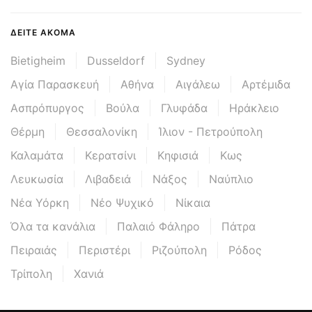
ΔΕΊΤΕ ΑΚΌΜΑ
Bietigheim
Dusseldorf
Sydney
Αγία Παρασκευή
Αθήνα
Αιγάλεω
Αρτέμιδα
Ασπρόπυργος
Βούλα
Γλυφάδα
Ηράκλειο
Θέρμη
Θεσσαλονίκη
Ίλιον - Πετρούπολη
Καλαμάτα
Κερατσίνι
Κηφισιά
Κως
Λευκωσία
Λιβαδειά
Νάξος
Ναύπλιο
Νέα Υόρκη
Νέο Ψυχικό
Νίκαια
Όλα τα κανάλια
Παλαιό Φάληρο
Πάτρα
Πειραιάς
Περιστέρι
Ριζούπολη
Ρόδος
Τρίπολη
Χανιά