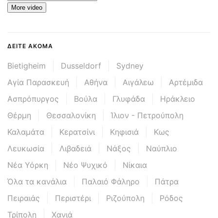
More video
ΔΕΊΤΕ ΑΚΌΜΑ
Bietigheim
Dusseldorf
Sydney
Αγία Παρασκευή
Αθήνα
Αιγάλεω
Αρτέμιδα
Ασπρόπυργος
Βούλα
Γλυφάδα
Ηράκλειο
Θέρμη
Θεσσαλονίκη
Ίλιον - Πετρούπολη
Καλαμάτα
Κερατσίνι
Κηφισιά
Κως
Λευκωσία
Λιβαδειά
Νάξος
Ναύπλιο
Νέα Υόρκη
Νέο Ψυχικό
Νίκαια
Όλα τα κανάλια
Παλαιό Φάληρο
Πάτρα
Πειραιάς
Περιστέρι
Ριζούπολη
Ρόδος
Τρίπολη
Χανιά