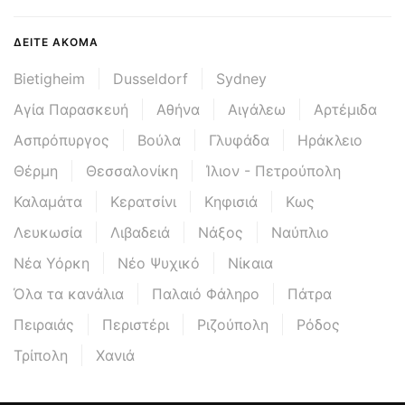
ΔΕΊΤΕ ΑΚΌΜΑ
Bietigheim
Dusseldorf
Sydney
Αγία Παρασκευή
Αθήνα
Αιγάλεω
Αρτέμιδα
Ασπρόπυργος
Βούλα
Γλυφάδα
Ηράκλειο
Θέρμη
Θεσσαλονίκη
Ίλιον - Πετρούπολη
Καλαμάτα
Κερατσίνι
Κηφισιά
Κως
Λευκωσία
Λιβαδειά
Νάξος
Ναύπλιο
Νέα Υόρκη
Νέο Ψυχικό
Νίκαια
Όλα τα κανάλια
Παλαιό Φάληρο
Πάτρα
Πειραιάς
Περιστέρι
Ριζούπολη
Ρόδος
Τρίπολη
Χανιά