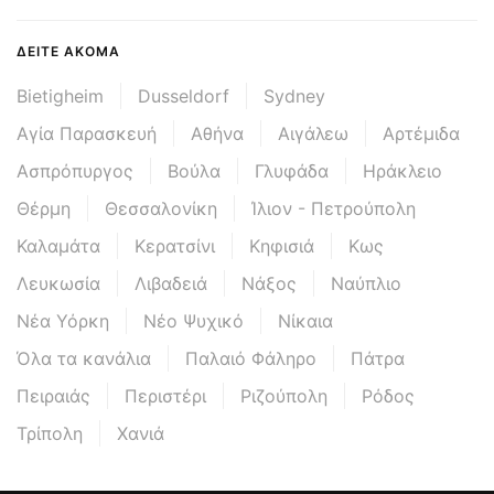
ΔΕΊΤΕ ΑΚΌΜΑ
Bietigheim
Dusseldorf
Sydney
Αγία Παρασκευή
Αθήνα
Αιγάλεω
Αρτέμιδα
Ασπρόπυργος
Βούλα
Γλυφάδα
Ηράκλειο
Θέρμη
Θεσσαλονίκη
Ίλιον - Πετρούπολη
Καλαμάτα
Κερατσίνι
Κηφισιά
Κως
Λευκωσία
Λιβαδειά
Νάξος
Ναύπλιο
Νέα Υόρκη
Νέο Ψυχικό
Νίκαια
Όλα τα κανάλια
Παλαιό Φάληρο
Πάτρα
Πειραιάς
Περιστέρι
Ριζούπολη
Ρόδος
Τρίπολη
Χανιά