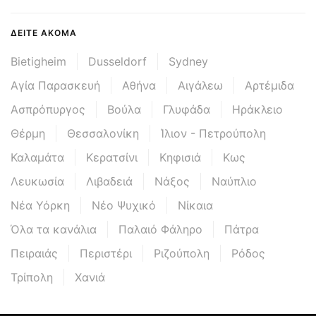
ΔΕΊΤΕ ΑΚΌΜΑ
Bietigheim
Dusseldorf
Sydney
Αγία Παρασκευή
Αθήνα
Αιγάλεω
Αρτέμιδα
Ασπρόπυργος
Βούλα
Γλυφάδα
Ηράκλειο
Θέρμη
Θεσσαλονίκη
Ίλιον - Πετρούπολη
Καλαμάτα
Κερατσίνι
Κηφισιά
Κως
Λευκωσία
Λιβαδειά
Νάξος
Ναύπλιο
Νέα Υόρκη
Νέο Ψυχικό
Νίκαια
Όλα τα κανάλια
Παλαιό Φάληρο
Πάτρα
Πειραιάς
Περιστέρι
Ριζούπολη
Ρόδος
Τρίπολη
Χανιά