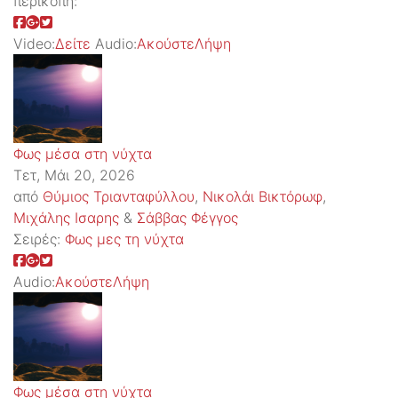
περικοπή:
Video:
Δείτε
Audio:
Ακούστε
Λήψη
Φως μέσα στη νύχτα
Τετ, Μάι 20, 2026
από
Θύμιος Τριανταφύλλου
,
Νικολάι Βικτόρωφ
,
Μιχάλης Ισαρης
&
Σάββας Φέγγος
Σειρές:
Φως μες τη νύχτα
Audio:
Ακούστε
Λήψη
Φως μέσα στη νύχτα