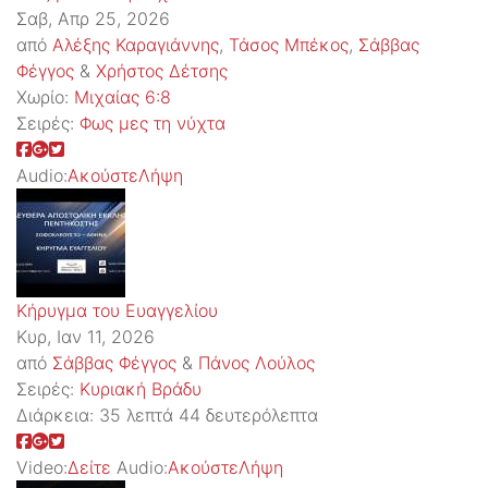
Σαβ, Απρ 25, 2026
από
Αλέξης Καραγιάννης
,
Τάσος Μπέκος
,
Σάββας
Φέγγος
&
Χρήστος Δέτσης
Χωρίο:
Μιχαίας 6:8
Σειρές:
Φως μες τη νύχτα
Audio:
Ακούστε
Λήψη
Κήρυγμα του Ευαγγελίου
Κυρ, Ιαν 11, 2026
από
Σάββας Φέγγος
&
Πάνος Λούλος
Σειρές:
Kυριακή Βράδυ
Διάρκεια:
35 λεπτά 44 δευτερόλεπτα
Video:
Δείτε
Audio:
Ακούστε
Λήψη