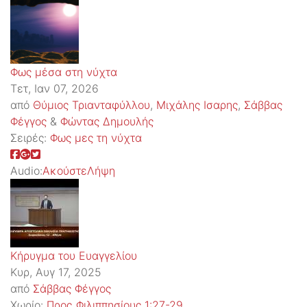
Φως μέσα στη νύχτα
Τετ, Ιαν 07, 2026
από
Θύμιος Τριανταφύλλου
,
Μιχάλης Ισαρης
,
Σάββας
Φέγγος
&
Φώντας Δημουλής
Σειρές:
Φως μες τη νύχτα
Audio:
Ακούστε
Λήψη
Κήρυγμα του Ευαγγελίου
Κυρ, Αυγ 17, 2025
από
Σάββας Φέγγος
Χωρίο:
Προς_Φιλιππησίους 1:27-29