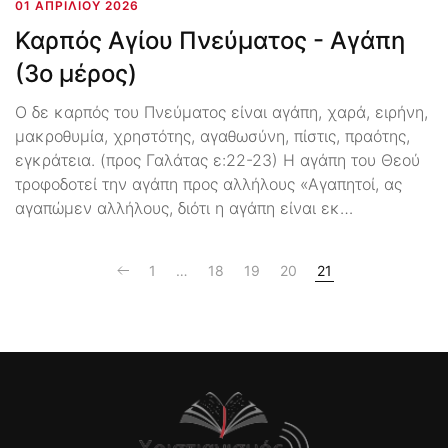
01 ΑΠΡΙΛΊΟΥ 2026
Καρπός Αγίου Πνεύματος - Αγάπη
(3ο μέρος)
Ο δε καρπός του Πνεύματος είναι αγάπη, χαρά, ειρήνη,
μακροθυμία, χρηστότης, αγαθωσύνη, πίστις, πραότης,
εγκράτεια. (προς Γαλάτας ε:22-23) Η αγάπη του Θεού
τροφοδοτεί την αγάπη προς αλλήλους «Αγαπητοί, ας
αγαπώμεν αλλήλους, διότι η αγάπη είναι εκ…
1
…
18
19
20
21