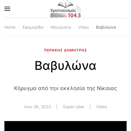
Skip to main content
Home
Εφημερίδα
Μηνύματα
Video
Βαβυλώνα
ΠΕΡΆΚΗΣ ΔΗΜΉΤΡΗΣ
Βαβυλώνα
Κήρυγμα από την εκκλησία της Νίκαιας
Ιουν 26, 2023
| Super User |
Video