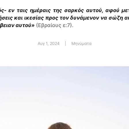
ός- εν ταις ημέραις της σαρκός αυτού, αφού μ
εις και ικεσίας προς τον δυνάμενον να σώζη αυ
άβειαν αυτού»
(Εβραίους ε:7).
Αυγ 1, 2024
|
Μηνύματα