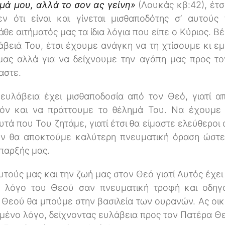
μά μου, αλλά το σον ας γείνη»
(Λουκάς κβ:42), έτσ
ν ότι είναι και γίνεται μισθαποδότης σ’ αυτού
θε αιτήματός μας τα ίδια λόγια που είπε ο Κύριος. Β
βειά Του, έτσι έχουμε ανάγκη να τη χτίσουμε κι εμ
μας αλλά για να δείχνουμε την αγάπη μας προς το
αστε.
ευλάβεια έχει μισθαποδοσία από τον Θεό, γιατί α
υτόν και να πράττουμε το θέλημά Του. Να έχουμ
ά που Του ζητάμε, γιατί έτσι θα είμαστε ελεύθεροι
ον θα αποκτούμε καλύτερη πνευματική όραση ώστ
ύπαρξής μας.
τούς μας και την ζωή μας στον Θεό γιατί Αυτός έχει 
 λόγο του Θεού σαν πνευματική τροφή και οδηγό 
 Θεού θα μπούμε στην βασιλεία των ουρανών. Ας ο
ένο λόγο, δείχνοντας ευλάβεια προς τον Πατέρα Θε