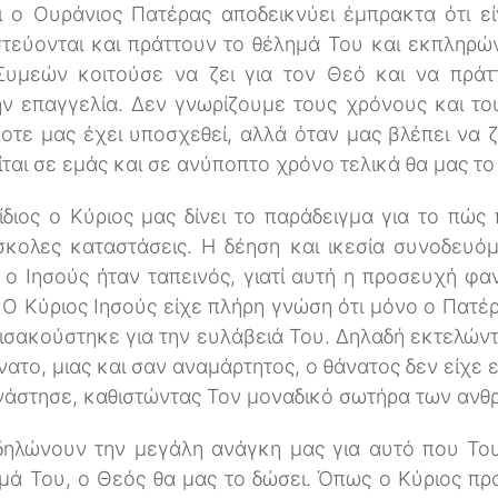
 ο Ουράνιος Πατέρας αποδεικνύει έμπρακτα ότι είν
τεύονται και πράττουν το θέλημά Του και εκπληρώ
Συμεών κοιτούσε να ζει για τον Θεό και να πράτ
 επαγγελία. Δεν γνωρίζουμε τους χρόνους και του
ποτε μας έχει υποσχεθεί, αλλά όταν μας βλέπει να 
ται σε εμάς και σε ανύποπτο χρόνο τελικά θα μας το
ίδιος ο Κύριος μας δίνει το παράδειγμα για το πώ
σκολες καταστάσεις. Η δέηση και ικεσία συνοδευό
 ο Ιησούς ήταν ταπεινός, γιατί αυτή η προσευχή φαν
Ο Κύριος Ιησούς είχε πλήρη γνώση ότι μόνο ο Πατ
εισακούστηκε για την ευλάβειά Του. Δηλαδή εκτελών
νατο, μιας και σαν αναμάρτητος, ο θάνατος δεν είχε 
νάστησε, καθιστώντας Τον μοναδικό σωτήρα των ανθ
δηλώνουν την μεγάλη ανάγκη μας για αυτό που Το
ημά Του, ο Θεός θα μας το δώσει. Όπως ο Κύριος π