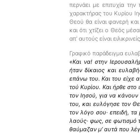
περνάει με επιτυχία την
χαρακτήρας του Κυρίου Ιη
Θεού θα είναι φανερή και
και ότι χτίζει ο Θεός μέσ
απ’ αυτούς είναι ειλικρινε
Γραφικό παράδειγμα ευλαβ
«Και να! στην Ιερουσαλ
ήταν δίκαιος και ευλαβή
επάνω του. Και του είχε α
τού Κυρίου. Και ήρθε στο
τον Ιησού, για να κάνουν
του, και ευλόγησε τον Θ
τον λόγο σου· επειδή, τα
λαούς· φως, σε φωτισμό τ
θαύμαζαν μ’ αυτά που λέγ