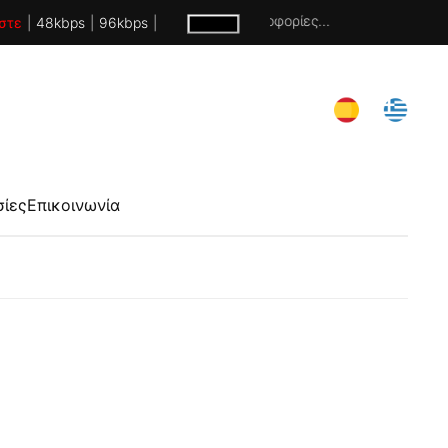
Χωρίς πληροφορίες...
στε
|
48kbps
|
96kbps
|
σίες
Επικοινωνία