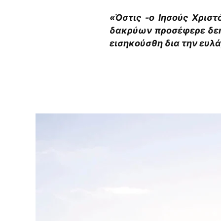
«Όστις -ο Ιησούς Χριστ
δακρύων προσέφερε δεήσ
εισηκούσθη δια την ευλ