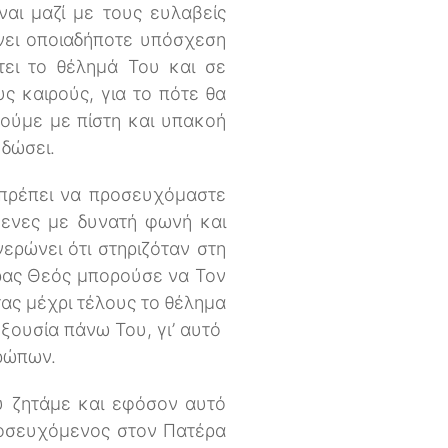
αι μαζί με τους ευλαβείς
νει οποιαδήποτε υπόσχεση
τει το θέλημά Του και σε
ς καιρούς, για το πότε θα
ζούμε με πίστη και υπακοή
 δώσει.
ς πρέπει να προσευχόμαστε
μενες με δυνατή φωνή και
ερώνει ότι στηριζόταν στη
έρας Θεός μπορούσε να Τον
τας μέχρι τέλους το θέλημα
εξουσία πάνω Του, γι’ αυτό
ρώπων.
υ ζητάμε και εφόσον αυτό
ροσευχόμενος στον Πατέρα