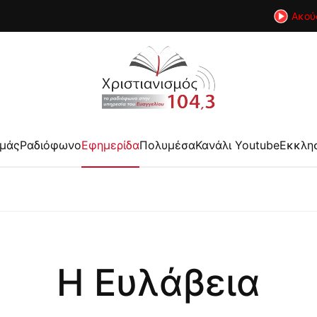
Ακού
εμάς
Ραδιόφωνο
Εφημερίδα
Πολυμέσα
Κανάλι Youtube
Εκκλη
Η Ευλάβεια