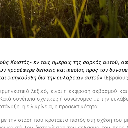
ησούς Χριστός- εν ταις ημέραις της σαρκός αυτού, 
ων προσέφερε δεήσεις και ικεσίας προς τον δυνάμε
και εισηκούσθη δια την ευλάβειαν αυτού»
(Εβραίους 
μηνευτικό λεξικό, είναι η έκφραση σεβασμού και 
Κατά συνέπεια σχετικές ή συνώνυμες με την ευλάβεια
ατάνυξη, η ειλικρίνεια, η προσεκτικότητα.
 με την στάση που κρατάει ο πιστός στη σχέση του μ
ίνει κοντά Του διατηρώντας τον σεβασμό του προς 