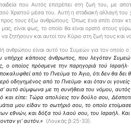
 παιδεία που Αυτός επιτρέπει στη ζωή του, με απ
σού Χριστού μέσα του. Αυτή η σταδιακή αλλαγή του 
 προς τους έξω ανθρώπους. Όπως ένα σπίτι όταν κτίζ
α μας, είναι φως, το οποίο θα είναι ορατό στους γύ
ίς να ζητήσουν και αυτοί τον Κύριο στη ζωή τους και 
ή ανθρώπου είναι αυτό του Συμεών για τον οποίο ο
ήμ υπήρχε κάποιος άνθρωπος, που λεγόταν Συμεώ
ς, ο οποίος πρόσμενε την παρηγοριά τού Ισραήλ·
ποκαλυφθεί από το Πνεύμα το Άγιο, ότι δεν θα δει θ
 ιερό οδηγημένος από το Πνεύμα· και όταν οι γονείς
 σ’ αυτό σύμφωνα με τη συνήθεια του νόμου, αυτό
εό και είπε: Τώρα απολύεις τον δούλο σου, Δέσποτ
 μάτια μου είδαν το σωτήριό σου, το οποίο ετοίμα
ων εθνών, και δόξα τού λαού σου, του Ισραήλ. Και
ονταν γι’ αυτόν.»
(Λουκάς β:25-33).