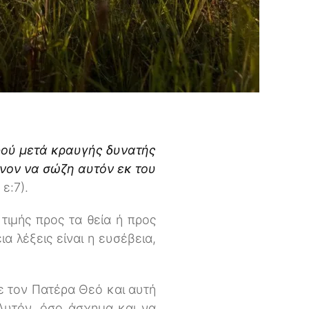
αφού μετά κραυγής δυνατής
νον να σώζη αυτόν εκ του
ε:7).
τιμής προς τα θεία ή προς
 λέξεις είναι η ευσέβεια,
ε τον Πατέρα Θεό και αυτή
Αυτόν, όσο άσχημα και να