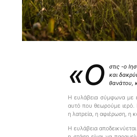
«Ό
στις -ο Ι
και δακρύ
θανάτου, 
Η ευλάβεια σύμφωνα με ερ
αυτό που θεωρούμε ιερό. 
η λατρεία, η αφιέρωση, η κ
Η ευλάβεια αποδεικνύεται
η στάση είναι να παραμε