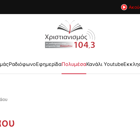
Ακού
εμάς
Ραδιόφωνο
Εφημερίδα
Πολυμέσα
Κανάλι Youtube
Εκκλη
άου
άου