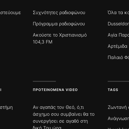
πιστεύουμε
Συχνότητες ραδιοφώνου
Όλα τα κ
Πρόγραμμα ραδιοφώνου
Dusseldor
Ακούστε το Χριστιανισμό
Αγία Παρ
104,3 FM
Αρτέμιδα
Παλαιό Φ
Ι
ΠΡΟΤΕΙΝΌΜΕΝΑ VIDEO
TAGS
ιστήμη
Αν αγαπάς τον Θεό, ό,τι
Ζωντανή 
άσχημο σου συμβαίνει θα το
Ανάγνωση
συνεργήσει σε αγαθό στη
δική Του ώρα.