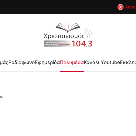
Ακού
εμάς
Ραδιόφωνο
Εφημερίδα
Πολυμέσα
Κανάλι Youtube
Εκκλη
υε