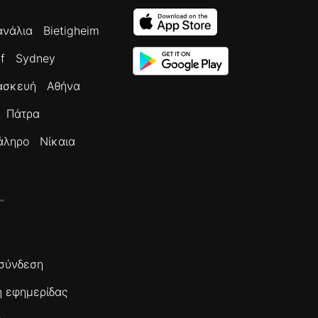
ανάλια
Bietigheim
f
Sydney
ασκευή
Αθήνα
Πάτρα
άληρο
Νίκαια
σύνδεση
 εφημερίδας