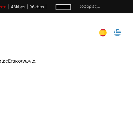
Χωρίς πληροφορίες...
στε
|
48kbps
|
96kbps
|
σίες
Επικοινωνία