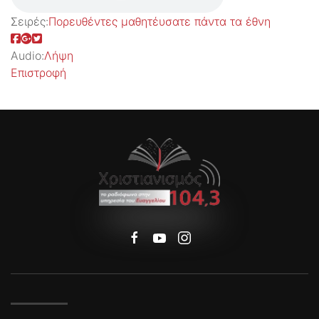
Σειρές:
Πορευθέντες μαθητέυσατε πάντα τα έθνη
Audio:
Λήψη
Επιστροφή