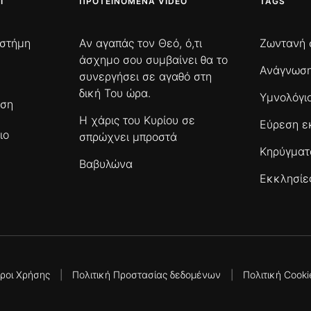
Ι
ΠΡΟΤΕΙΝΌΜΕΝΑ VIDEO
TAGS
ιστήμη
Αν αγαπάς τον Θεό, ό,τι
Ζωντανή 
άσχημο σου συμβαίνει θα το
Ανάγνωση
συνεργήσει σε αγαθό στη
δική Του ώρα.
Υμνολόγι
ωση
Η χάρις του Κυρίου σε
Εύρεση ε
ιο
σπρώχνει μπροστά
Κηρύγμα
Βαβυλώνα
Εκκλησίε
ροι Χρήσης
|
Πολιτική Προστασίας δεδομένων
|
Πολιτική Cooki