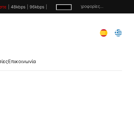
Χωρίς πληροφορίες...
στε
|
48kbps
|
96kbps
|
σίες
Επικοινωνία