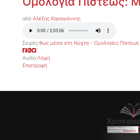
Ομολογία Πίστεως: 
από
Αλέξης Καραγιάννης
Σειρές:
Φως μέσα στη Νύχτα - Ομολογίες Πίστεως
Audio:
Λήψη
Επιστροφή