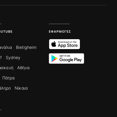
OUTUBE
ΕΦΑΡΜΟΓΈΣ
ανάλια
Bietigheim
f
Sydney
ασκευή
Αθήνα
Πάτρα
άληρο
Νίκαια