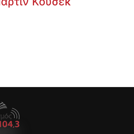
Μαρτίν Κουσέκ