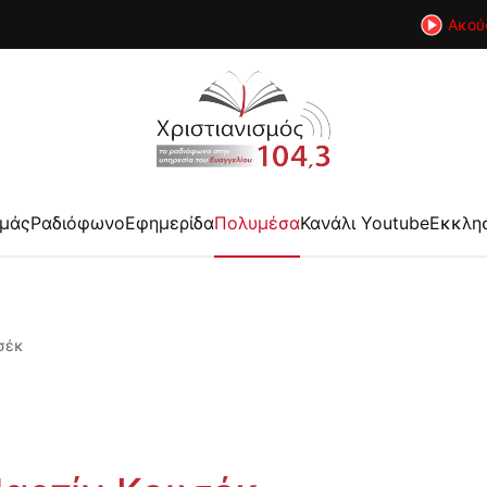
Ακού
εμάς
Ραδιόφωνο
Εφημερίδα
Πολυμέσα
Κανάλι Youtube
Εκκλη
σέκ