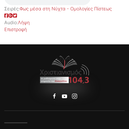
Σειρές:
Φως μέσα στη Νύχτα - Ομολογίες Πίστεως
Audio:
Λήψη
Επιστροφή