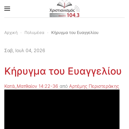
Skip to main content
Αρχική
Πολυμέσα
Κήρυγμα του Ευαγγελίου
Σαβ, Ιουλ 04, 2026
Κήρυγμα του Ευαγγελίου
Κατά_Ματθαίον 14:22-36
από
Αρτέμης Περιστεράκης