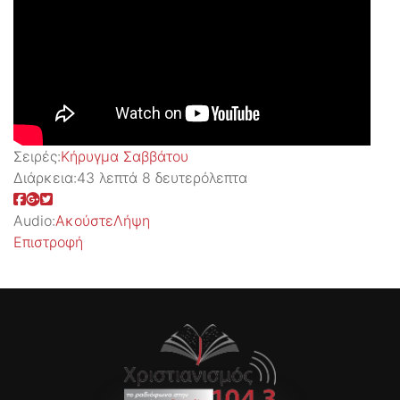
Σειρές:
Kήρυγμα Σαββάτου
Διάρκεια:
43 λεπτά 8 δευτερόλεπτα
Audio:
Ακούστε
Λήψη
Επιστροφή