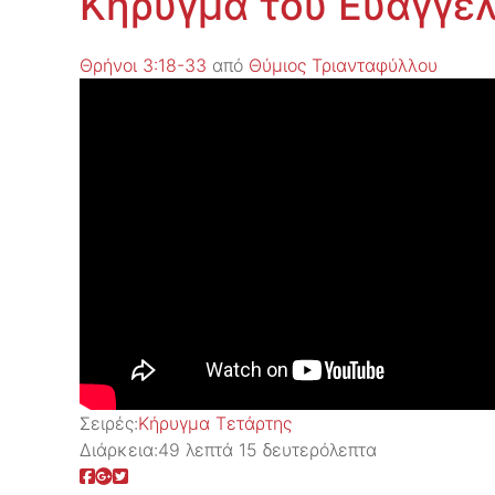
Κήρυγμα του Ευαγγελ
Θρήνοι 3:18-33
από
Θύμιος Τριανταφύλλου
Σειρές:
Kήρυγμα Τετάρτης
Διάρκεια:
49 λεπτά 15 δευτερόλεπτα