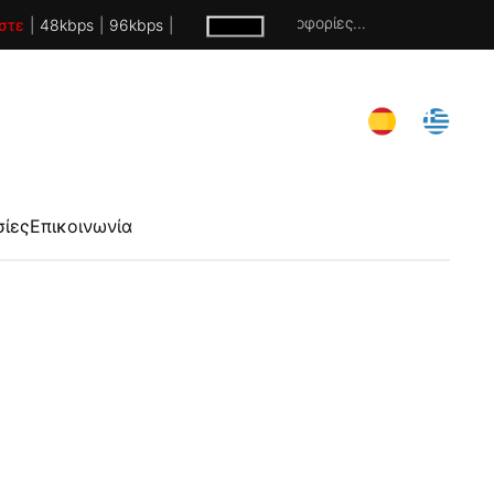
Χωρίς πληροφορίες...
στε
|
48kbps
|
96kbps
|
σίες
Επικοινωνία