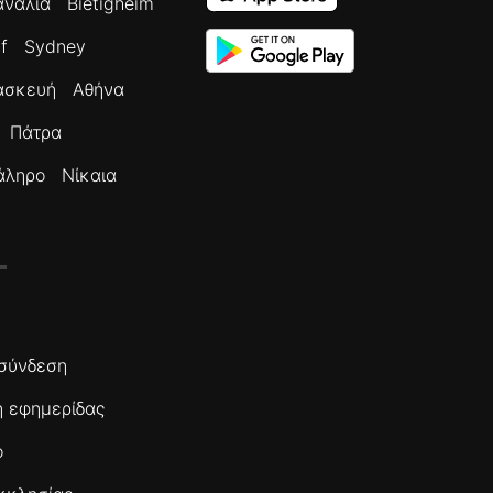
ανάλια
Bietigheim
f
Sydney
ασκευή
Αθήνα
Πάτρα
άληρο
Νίκαια
σύνδεση
 εφημερίδας
ο