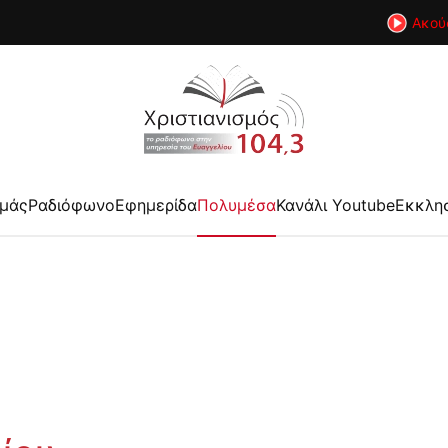
Ακού
εμάς
Ραδιόφωνο
Εφημερίδα
Πολυμέσα
Κανάλι Youtube
Εκκλη