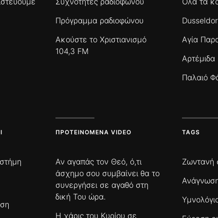
πιστεύουμε
Συχνότητες ραδιοφώνου
Όλα τα κ
Πρόγραμμα ραδιοφώνου
Dusseldor
Ακούστε το Χριστιανισμό
Αγία Παρ
104,3 FM
Αρτέμιδα
Παλαιό Φ
Ι
ΠΡΟΤΕΙΝΌΜΕΝΑ VIDEO
TAGS
ιστήμη
Αν αγαπάς τον Θεό, ό,τι
Ζωντανή 
άσχημο σου συμβαίνει θα το
Ανάγνωση
συνεργήσει σε αγαθό στη
δική Του ώρα.
Υμνολόγι
ωση
Η χάρις του Κυρίου σε