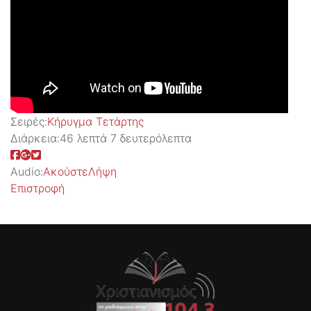
Σειρές:
Kήρυγμα Τετάρτης
Διάρκεια:
46 λεπτά 7 δευτερόλεπτα
Audio:
Ακούστε
Λήψη
Επιστροφή