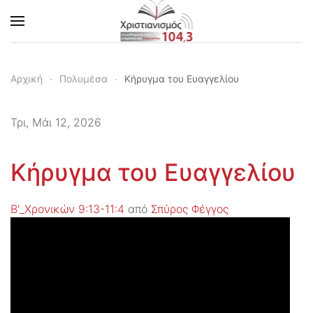
Skip to main content
Αρχική
Πολυμέσα
Κήρυγμα του Ευαγγελίου
Τρι, Μάι 12, 2026
Κήρυγμα του Ευαγγελίου
Β'_Χρονικών 9:13-11:4
από
Σπύρος Φέγγος