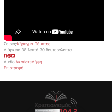
Σειρές:
Kήρυγμα Πέμπτης
Διάρκεια:
38 λεπτά 30 δευτερόλεπτα
Audio:
Ακούστε
Λήψη
Επιστροφή