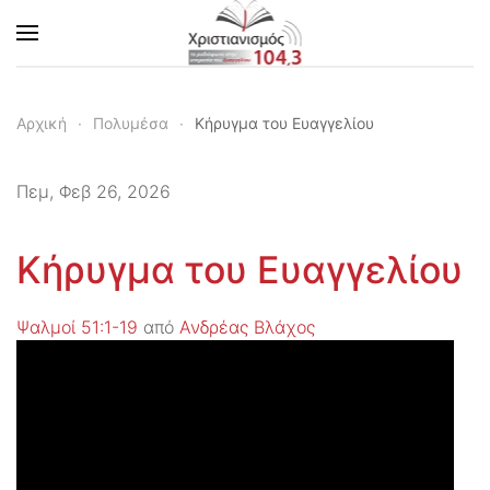
Skip to main content
Αρχική
Πολυμέσα
Κήρυγμα του Ευαγγελίου
Πεμ, Φεβ 26, 2026
Κήρυγμα του Ευαγγελίου
Ψαλμοί 51:1-19
από
Ανδρέας Βλάχος