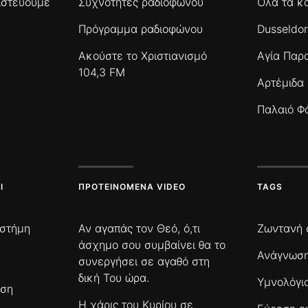
πιστεύουμε
Συχνότητες ραδιοφώνου
Όλα τα κ
Πρόγραμμα ραδιοφώνου
Dusseldor
Ακούστε το Χριστιανισμό
Αγία Παρ
104,3 FM
Αρτέμιδα
Παλαιό Φ
Ι
ΠΡΟΤΕΙΝΌΜΕΝΑ VIDEO
TAGS
ιστήμη
Αν αγαπάς τον Θεό, ό,τι
Ζωντανή 
άσχημο σου συμβαίνει θα το
Ανάγνωση
συνεργήσει σε αγαθό στη
δική Του ώρα.
Υμνολόγι
ωση
Η χάρις του Κυρίου σε