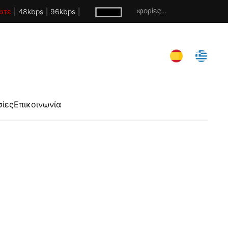
Χωρίς πληροφορίες...
στε
|
48kbps
|
96kbps
|
σίες
Επικοινωνία