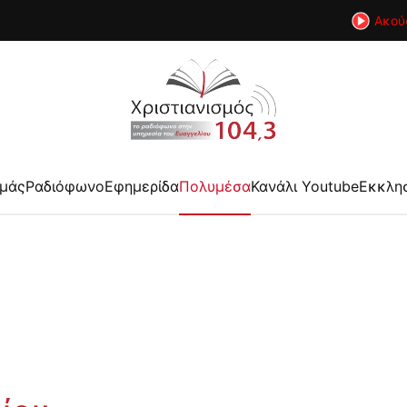
Ακού
εμάς
Ραδιόφωνο
Εφημερίδα
Πολυμέσα
Κανάλι Youtube
Εκκλη