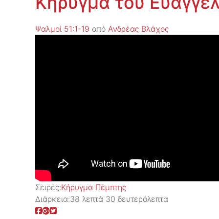
Κήρυγμα του Ευαγγελ
Ψαλμοί 51:1-19
από
Ανδρέας Βλάχος
Σειρές:
Kήρυγμα Πέμπτης
Διάρκεια:
38 λεπτά 30 δευτερόλεπτα