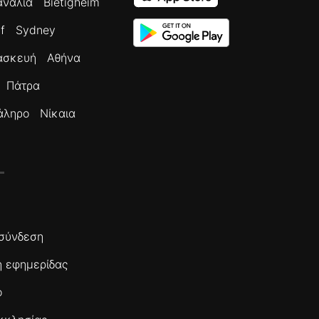
ανάλια
Bietigheim
f
Sydney
ασκευή
Αθήνα
Πάτρα
άληρο
Νίκαια
σύνδεση
 εφημερίδας
ο