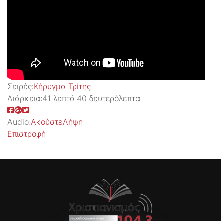
Σειρές:
Kήρυγμα Τρίτης
Διάρκεια:
41 λεπτά 40 δευτερόλεπτα
Audio:
Ακούστε
Λήψη
Επιστροφή