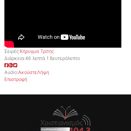
Σειρές:
Kήρυγμα Τρίτης
Διάρκεια:
46 λεπτά 1 δευτερόλεπτο
Audio:
Ακούστε
Λήψη
Επιστροφή