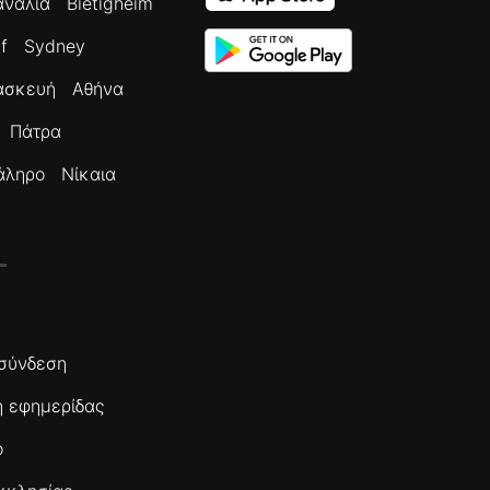
ανάλια
Bietigheim
f
Sydney
ασκευή
Αθήνα
Πάτρα
άληρο
Νίκαια
σύνδεση
 εφημερίδας
ο