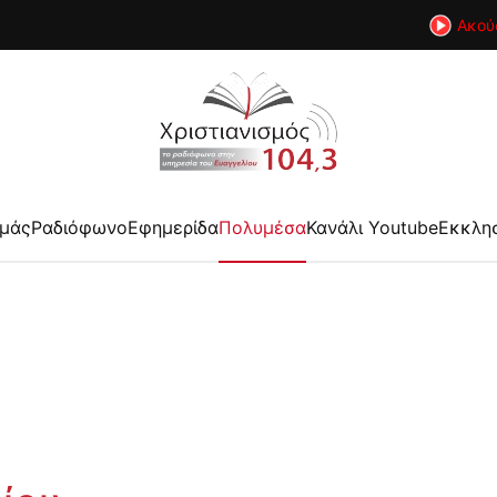
Ακού
εμάς
Ραδιόφωνο
Εφημερίδα
Πολυμέσα
Κανάλι Youtube
Εκκλη