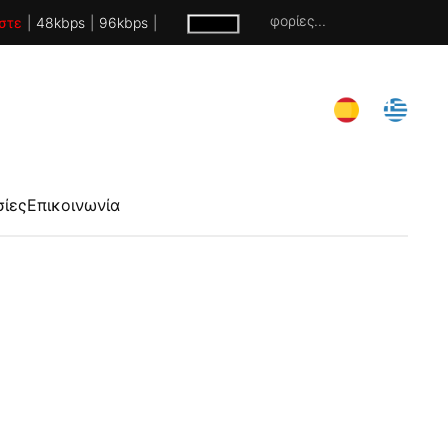
Χωρίς πληροφορίες...
στε
|
48kbps
|
96kbps
|
σίες
Επικοινωνία