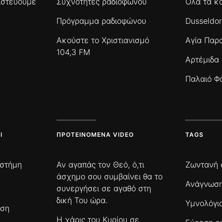
πιστεύουμε
Συχνότητες ραδιοφώνου
Όλα τα κ
Πρόγραμμα ραδιοφώνου
Dusseldor
Ακούστε το Χριστιανισμό
Αγία Παρ
104,3 FM
Αρτέμιδα
Παλαιό Φ
Ι
ΠΡΟΤΕΙΝΌΜΕΝΑ VIDEO
TAGS
ιστήμη
Αν αγαπάς τον Θεό, ό,τι
Ζωντανή 
άσχημο σου συμβαίνει θα το
Ανάγνωση
συνεργήσει σε αγαθό στη
δική Του ώρα.
Υμνολόγι
ωση
Η χάρις του Κυρίου σε