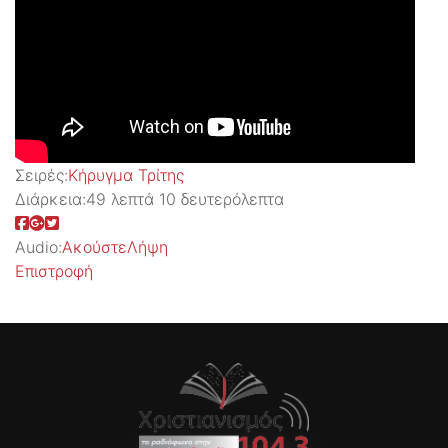
Σειρές:
Kήρυγμα Τρίτης
Διάρκεια:
49 λεπτά 10 δευτερόλεπτα
Audio:
Ακούστε
Λήψη
Επιστροφή