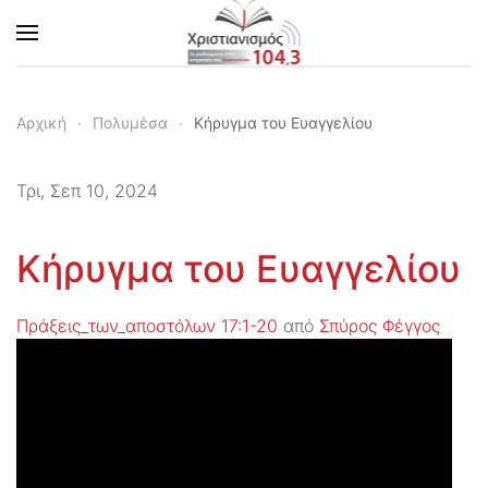
Skip to main content
Αρχική
Πολυμέσα
Κήρυγμα του Ευαγγελίου
Τρι, Σεπ 10, 2024
Κήρυγμα του Ευαγγελίου
Πράξεις_των_αποστόλων 17:1-20
από
Σπύρος Φέγγος