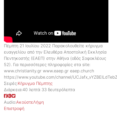
Πέμπτη 21 Ιουλίου 2022 Παρακολουθείτε κήρυγμα
ευαγγελίου από την Ελευθέρα Αποστολική Εκκλησία
Πεντηκοστής (ΕΑΕΠ) στην Αθήνα (οδός Σοφοκλέους
52). Για περισσότερες πληροφορίες στα site:
www.christianity.gr www.eaep.gr eaep.church
https://www.youtube.com/channel/UCJafx_vYZBEILdTeb
Σειρές:
Kήρυγμα Πέμπτης
Διάρκεια:
40 λεπτά 33 δευτερόλεπτα
Audio:
Ακούστε
Λήψη
Επιστροφή