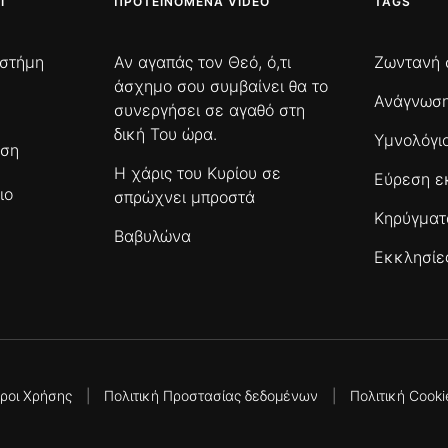
Ι
ΠΡΟΤΕΙΝΌΜΕΝΑ VIDEO
TAGS
ιστήμη
Αν αγαπάς τον Θεό, ό,τι
Ζωντανή 
άσχημο σου συμβαίνει θα το
Ανάγνωση
συνεργήσει σε αγαθό στη
δική Του ώρα.
Υμνολόγι
ωση
Η χάρις του Κυρίου σε
Εύρεση ε
ιο
σπρώχνει μπροστά
Κηρύγμα
Βαβυλώνα
Εκκλησίε
ροι Χρήσης
|
Πολιτική Προστασίας δεδομένων
|
Πολιτική Cooki