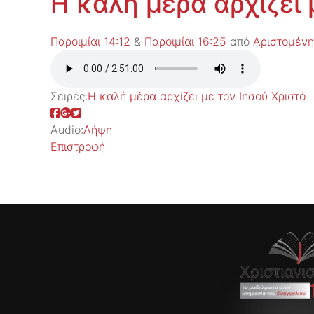
Η καλή μέρα αρχίζει 
Παροιμίαι 14:12
&
Παροιμίαι 16:25
από
Αριστομέν
Σειρές:
Η καλή μέρα αρχίζει με τον Ιησού Χριστό
Audio:
Λήψη
Επιστροφή