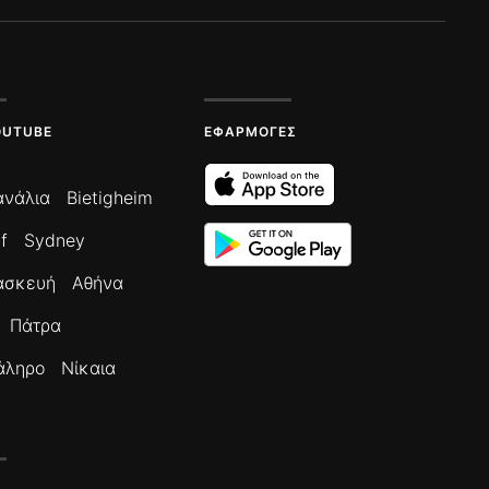
OUTUBE
ΕΦΑΡΜΟΓΈΣ
ανάλια
Bietigheim
f
Sydney
ασκευή
Αθήνα
Πάτρα
άληρο
Νίκαια