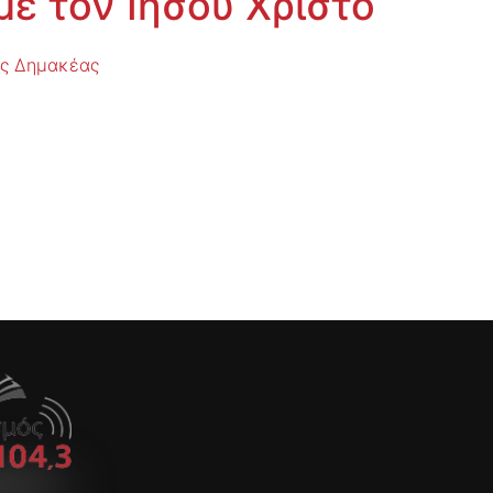
με τον Ιησού Χριστό
ης Δημακέας