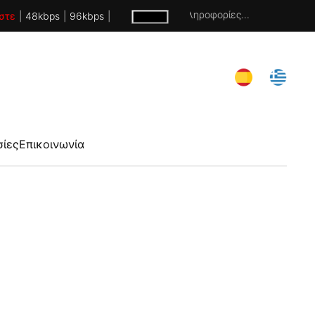
Χωρίς πληροφορίες...
στε
|
48kbps
|
96kbps
|
σίες
Επικοινωνία