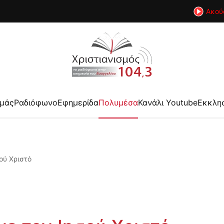
Ακού
εμάς
Ραδιόφωνο
Εφημερίδα
Πολυμέσα
Κανάλι Youtube
Εκκλη
ού Χριστό