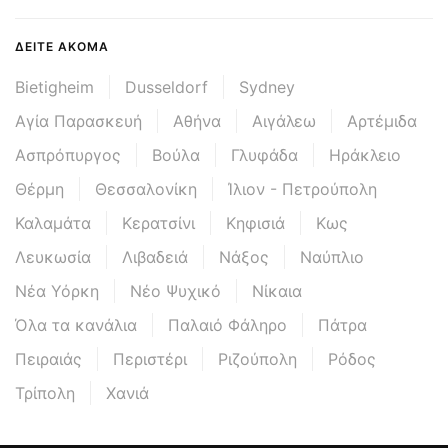
ΔΕΊΤΕ ΑΚΌΜΑ
Bietigheim
Dusseldorf
Sydney
Αγία Παρασκευή
Αθήνα
Αιγάλεω
Αρτέμιδα
Ασπρόπυργος
Βούλα
Γλυφάδα
Ηράκλειο
Θέρμη
Θεσσαλονίκη
Ίλιον - Πετρούπολη
Καλαμάτα
Κερατσίνι
Κηφισιά
Κως
Λευκωσία
Λιβαδειά
Νάξος
Ναύπλιο
Νέα Υόρκη
Νέο Ψυχικό
Νίκαια
Όλα τα κανάλια
Παλαιό Φάληρο
Πάτρα
Πειραιάς
Περιστέρι
Ριζούπολη
Ρόδος
Τρίπολη
Χανιά