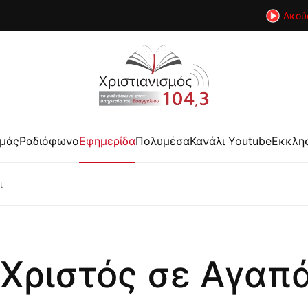
Ακού
εμάς
Ραδιόφωνο
Εφημερίδα
Πολυμέσα
Κανάλι Youtube
Εκκλη
ι
 Χριστός σε Αγαπά