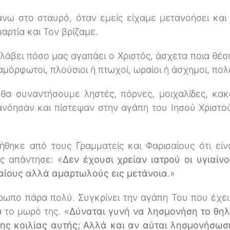
νω στο σταυρό, όταν εμείς είχαμε μετανοήσει και
αρτία και Τον βρίζαμε.
λάβει πόσο μας αγαπάει ο Χριστός, άσχετα ποια θέσ
μόρφωτοι, πλούσιοι ή πτωχοί, ωραίοι ή άσχημοι, πολ
ύ θα συναντήσουμε ληστές, πόρνες, μοιχαλίδες, κ
τανόησαν και πίστεψαν στην αγάπη του Ιησού Χριστ
ήθηκε από τους Γραμματείς και Φαρισαίους ότι εί
ς απάντησε: «
Δεν έχουσι χρείαν ιατρού οι υγιαίν
αίους αλλά αμαρτωλούς εις μετάνοια
.»
ωπο πάρα πολύ. Συγκρίνει την αγάπη Του που έχει
 το μωρό της. «
Δύναται γυνή να λησμονήση το θη
της κοιλίας αυτής; Αλλά και αν αύται λησμονήσωσ