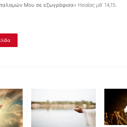
ν παλαμών Μου σε εζωγράφισα
» Ησαΐας μθ΄ 14,15.
ελίδα