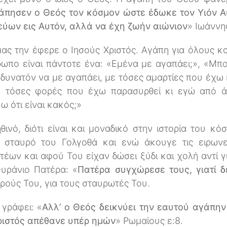
άπησεν ο Θεός τον κόσμον ώστε έδωκε τον Υιόν Α
εύων εις Αυτόν, αλλά να έχη ζωήν αιώνιον
» Ιωάννης
ας την έφερε ο Ιησούς Χριστός. Αγάπη για όλους κα
ωπο είναι πάντοτε ένα: «Εμένα με αγαπάει;», «Μπ
 δυνατόν να με αγαπάει, με τόσες αμαρτίες που έχω
ε τόσες φορές που έχω παρασυρθεί κι εγώ από 
ω ότι είναι κακός;»
θινό, διότι είναι και μοναδικό στην ιστορία του κό
σταυρό του Γολγοθά και ενώ άκουγε τις ειρωνείε
τέων και αφού Του είχαν δώσει ξύδι και χολή αντί γ
υράνιο Πατέρα: «
Πατέρα συγχώρεσε τους, γιατί δ
ρούς Του, για τους σταυρωτές Του.
γράφει: «
Αλλ’ ο Θεός δεικνύει την εαυτού αγάπην 
Χριστός απέθανε υπέρ ημών
» Ρωμαίους ε:8.