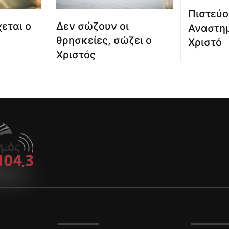
Πιστεύο
εται ο
Δεν σώζουν οι
Αναστημ
θρησκείες, σώζει ο
Χριστό
Χριστός