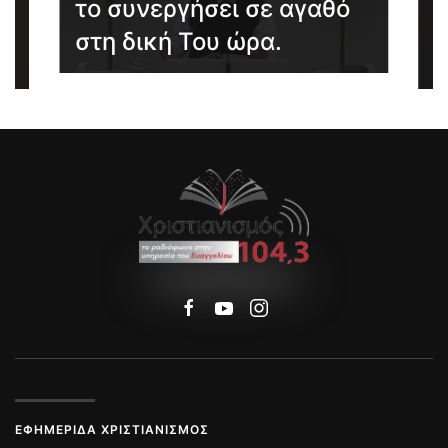
το συνεργήσει σε αγαθό
Η
στη δική Του ώρα.
σ
ΕΦΗΜΕΡΊΔΑ ΧΡΙΣΤΙΑΝΙΣΜΌΣ