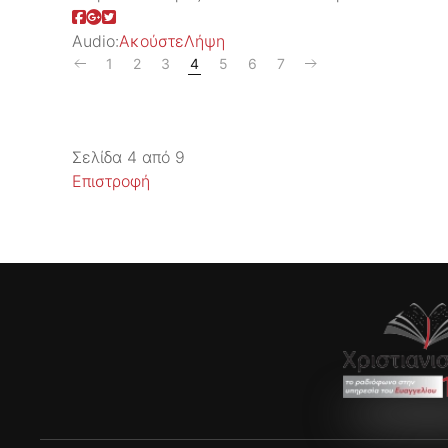
Audio:
Ακούστε
Λήψη
1
2
3
4
5
6
7
Σελίδα 4 από 9
Επιστροφή