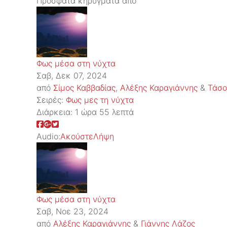
Πρόσφατα κηρύγματα από
Φως μέσα στη νύχτα
Σαβ, Δεκ 07, 2024
από
Σίμος Καββαδίας
,
Αλέξης Καραγιάννης
&
Τάσο
Σειρές:
Φως μες τη νύχτα
Διάρκεια:
1 ώρα 55 λεπτά
Audio:
Ακούστε
Λήψη
Φως μέσα στη νύχτα
Σαβ, Νοε 23, 2024
από
Αλέξης Καραγιάννης
&
Γιάννης Λάζος