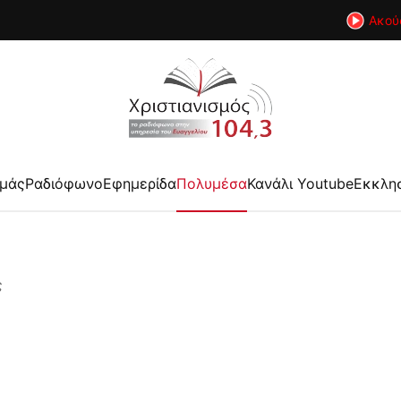
Ακού
εμάς
Ραδιόφωνο
Εφημερίδα
Πολυμέσα
Κανάλι Youtube
Εκκλη
ς