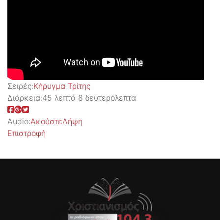
Σειρές:
Kήρυγμα Τρίτης
Διάρκεια:
45 λεπτά 8 δευτερόλεπτα
Audio:
Ακούστε
Λήψη
Επιστροφή