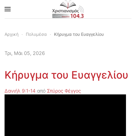
Skip to main content
Αρχική
Πολυμέσα
Κήρυγμα του Ευαγγελίου
Τρι, Μάι 05, 2026
Κήρυγμα του Ευαγγελίου
Δανιήλ 9:1-14
από
Σπύρος Φέγγος