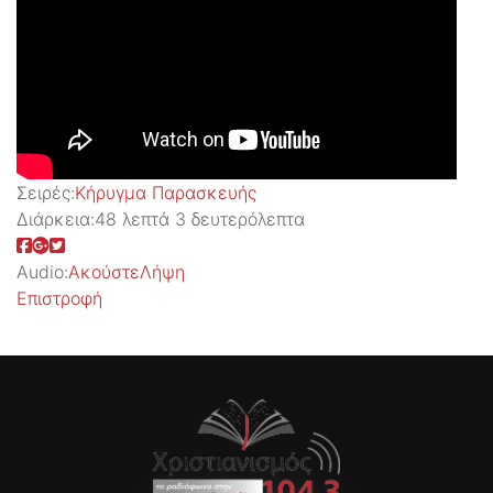
Σειρές:
Kήρυγμα Παρασκευής
Διάρκεια:
48 λεπτά 3 δευτερόλεπτα
Audio:
Ακούστε
Λήψη
Επιστροφή