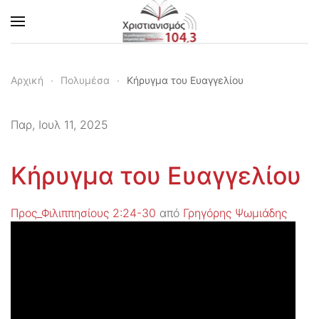
Skip to main content
Αρχική
Πολυμέσα
Κήρυγμα του Ευαγγελίου
Παρ, Ιουλ 11, 2025
Κήρυγμα του Ευαγγελίου
Προς_Φιλιππησίους 2:24-30
από
Γρηγόρης Ψωμιάδης