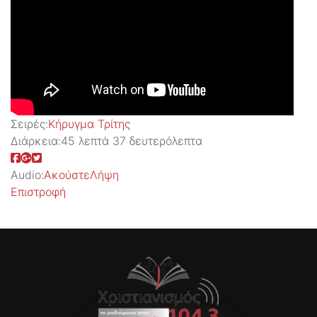
Σειρές:
Kήρυγμα Τρίτης
Διάρκεια:
45 λεπτά 37 δευτερόλεπτα
Audio:
Ακούστε
Λήψη
Επιστροφή