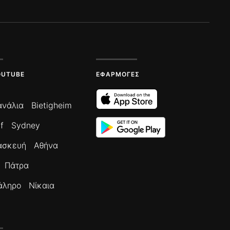
OUTUBE
ΕΦΑΡΜΟΓΈΣ
ανάλια
Bietigheim
f
Sydney
ασκευή
Αθήνα
Πάτρα
άληρο
Νίκαια