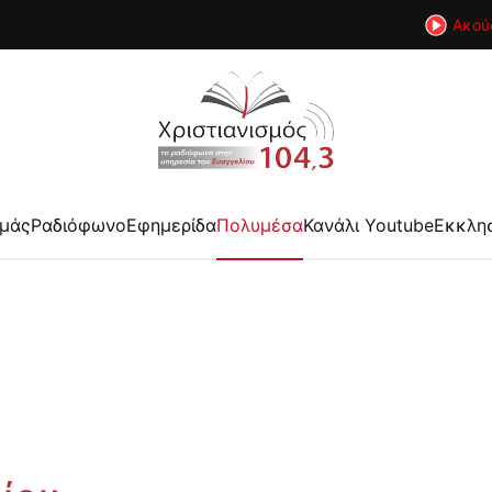
Ακού
εμάς
Ραδιόφωνο
Εφημερίδα
Πολυμέσα
Κανάλι Youtube
Εκκλη