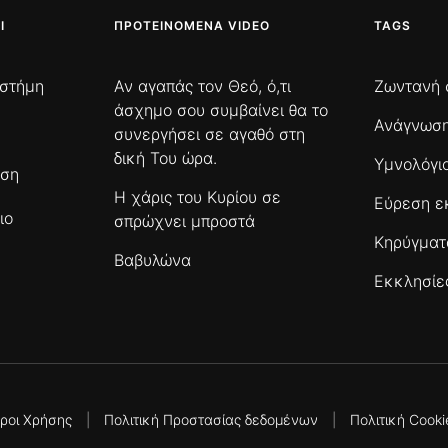
Ι
ΠΡΟΤΕΙΝΌΜΕΝΑ VIDEO
TAGS
ιστήμη
Αν αγαπάς τον Θεό, ό,τι
Ζωντανή 
άσχημο σου συμβαίνει θα το
Ανάγνωση
συνεργήσει σε αγαθό στη
δική Του ώρα.
Υμνολόγι
ωση
Η χάρις του Κυρίου σε
Εύρεση ε
ιο
σπρώχνει μπροστά
Κηρύγμα
Βαβυλώνα
Εκκλησίε
ροι Χρήσης
|
Πολιτική Προστασίας δεδομένων
|
Πολιτική Cooki