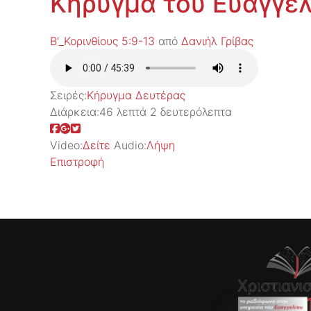
Κήρυγμα του Ευαγγελ
Β'_Κορινθίους 5:9-13
από
Δανιήλ Γρίβας
Σειρές:
Kήρυγμα Δευτέρας
Διάρκεια:
46 λεπτά 2 δευτερόλεπτα
Video:
Δείτε
Audio:
Λήψη
Επιστροφή