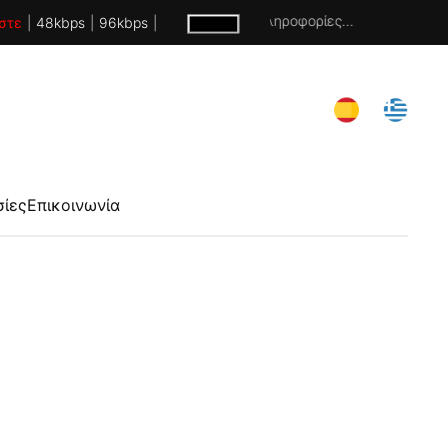
Χωρίς πληροφορίες...
στε
|
48kbps
|
96kbps
|
σίες
Επικοινωνία