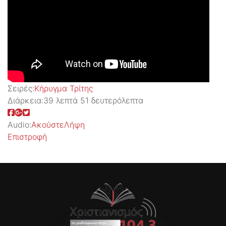
Σειρές:
Kήρυγμα Τρίτης
Διάρκεια:
39 λεπτά 51 δευτερόλεπτα
Audio:
Ακούστε
Λήψη
Επιστροφή