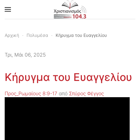
Skip to main content
Αρχική
Πολυμέσα
Κήρυγμα του Ευαγγελίου
Τρι, Μάι 06, 2025
Κήρυγμα του Ευαγγελίου
Προς_Ρωμαίους 8:9-17
από
Σπύρος Φέγγος