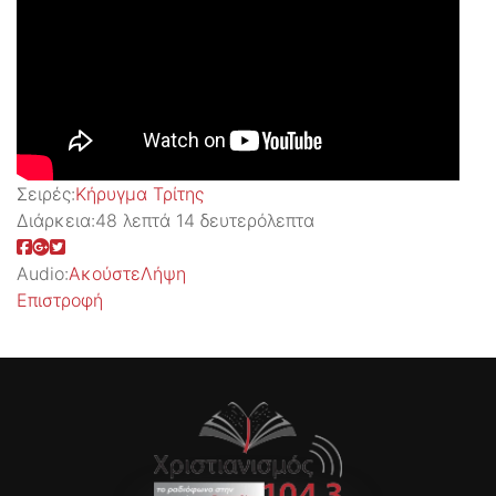
Σειρές:
Kήρυγμα Τρίτης
Διάρκεια:
48 λεπτά 14 δευτερόλεπτα
Audio:
Ακούστε
Λήψη
Επιστροφή