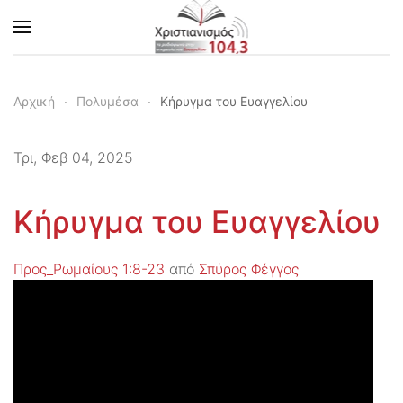
Skip to main content
Αρχική
Πολυμέσα
Κήρυγμα του Ευαγγελίου
Τρι, Φεβ 04, 2025
Κήρυγμα του Ευαγγελίου
Προς_Ρωμαίους 1:8-23
από
Σπύρος Φέγγος