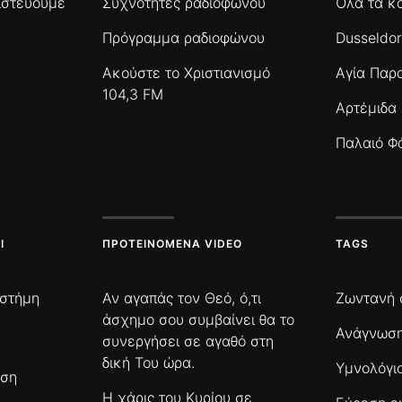
πιστεύουμε
Συχνότητες ραδιοφώνου
Όλα τα κ
Πρόγραμμα ραδιοφώνου
Dusseldor
Ακούστε το Χριστιανισμό
Αγία Παρ
104,3 FM
Αρτέμιδα
Παλαιό Φ
Ι
ΠΡΟΤΕΙΝΌΜΕΝΑ VIDEO
TAGS
ιστήμη
Αν αγαπάς τον Θεό, ό,τι
Ζωντανή 
άσχημο σου συμβαίνει θα το
Ανάγνωση
συνεργήσει σε αγαθό στη
δική Του ώρα.
Υμνολόγι
ωση
Η χάρις του Κυρίου σε