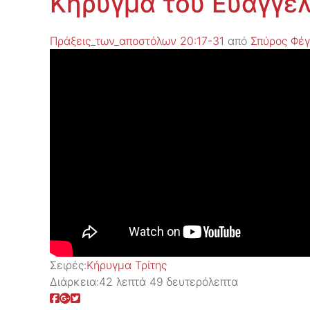
Κήρυγμα του Ευαγγελ
Πράξεις_των_αποστόλων 20:17-31
από
Σπύρος Φέγ
Σειρές:
Kήρυγμα Τρίτης
Διάρκεια:
42 λεπτά 49 δευτερόλεπτα