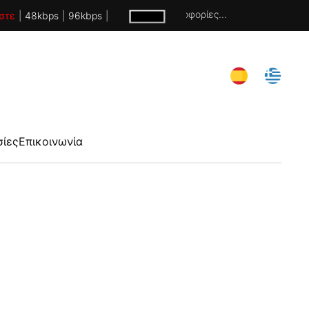
Χωρίς πληροφορίες...
στε
|
48kbps
|
96kbps
|
σίες
Επικοινωνία