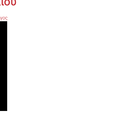
ίου
γος