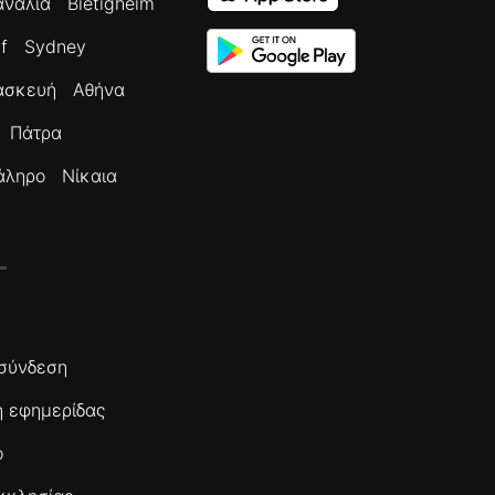
ανάλια
Bietigheim
f
Sydney
ασκευή
Αθήνα
Πάτρα
άληρο
Νίκαια
σύνδεση
 εφημερίδας
ο