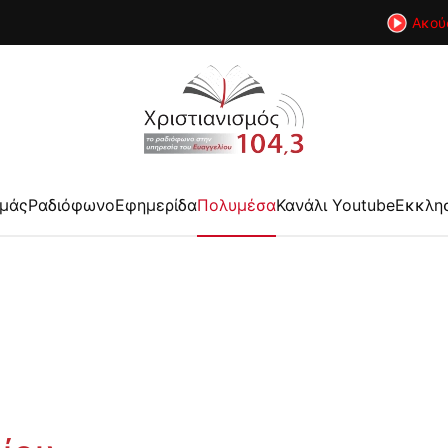
Ακού
εμάς
Ραδιόφωνο
Εφημερίδα
Πολυμέσα
Κανάλι Youtube
Εκκλη