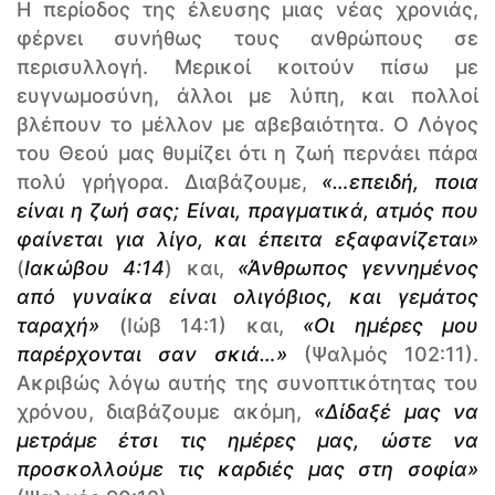
Η περίοδος της έλευσης μιας νέας χρονιάς,
φέρνει συνήθως τους ανθρώπους σε
περισυλλογή. Μερικοί κοιτούν πίσω με
ευγνωμοσύνη, άλλοι με λύπη, και πολλοί
βλέπουν το μέλλον με αβεβαιότητα. Ο Λόγος
του Θεού μας θυμίζει ότι η ζωή περνάει πάρα
πολύ γρήγορα. Διαβάζουμε,
«…επειδή, ποια
είναι η ζωή σας; Είναι, πραγματικά, ατμός που
φαίνεται για λίγο, και έπειτα εξαφανίζεται»
(
Ιακώβου 4:14
) και,
«Άνθρωπος γεννημένος
από γυναίκα είναι ολιγόβιος, και γεμάτος
ταραχή»
(Ιώβ 14:1) και,
«Οι ημέρες μου
παρέρχονται σαν σκιά…»
(Ψαλμός 102:11).
Ακριβώς λόγω αυτής της συνοπτικότητας του
χρόνου, διαβάζουμε ακόμη,
«Δίδαξέ μας να
μετράμε έτσι τις ημέρες μας, ώστε να
προσκολλούμε τις καρδιές μας στη σοφία»