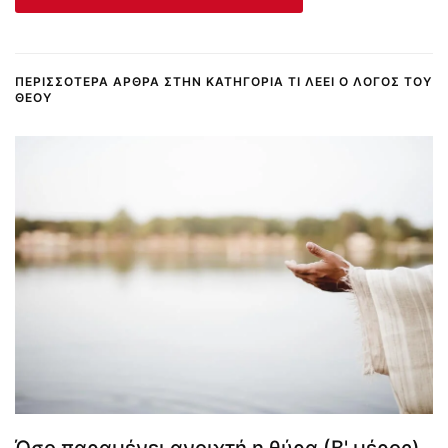
ΠΕΡΙΣΣΌΤΕΡΑ ΆΡΘΡΑ ΣΤΗΝ ΚΑΤΗΓΟΡΊΑ ΤΙ ΛΈΕΙ Ο ΛΌΓΟΣ ΤΟΥ
ΘΕΟΎ
Όσο παραμένει ανοιχτή η θύρα (Β' μέρος)