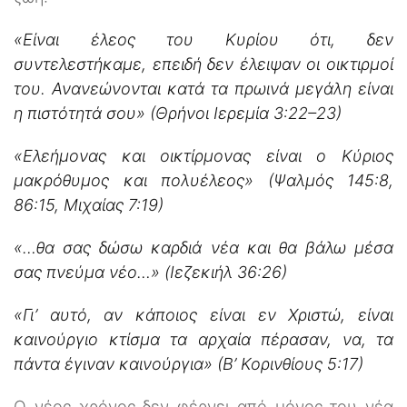
«Είναι έλεος του Κυρίου ότι, δεν
συντελεστήκαμε, επειδή δεν έλειψαν οι οικτιρμοί
του. Ανανεώνονται κατά τα πρωινά μεγάλη είναι
η πιστότητά σου»
(Θρήνοι Ιερεμία 3:22–23)
«Ελεήμονας και οικτίρμονας είναι ο Κύριος
μακρόθυμος και πολυέλεος» (Ψαλμός 145:8,
86:15, Μιχαίας 7:19)
«…θα σας δώσω καρδιά νέα και θα βάλω μέσα
σας πνεύμα νέο…» (Ιεζεκιήλ 36:26)
«Γι’ αυτό, αν κάποιος είναι εν Χριστώ, είναι
καινούργιο κτίσμα τα αρχαία πέρασαν, να, τα
πάντα έγιναν καινούργια» (Β’ Κορινθίους 5:17)
Ο νέος χρόνος δεν φέρνει από μόνος του νέα