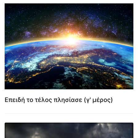
Επειδή το τέλος πλησίασε (γ' μέρος)