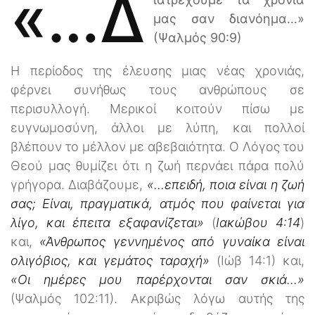
«…δ
μας σαν διανόημα…»
(Ψαλμός 90:9)
Η περίοδος της έλευσης μιας νέας χρονιάς,
φέρνει συνήθως τους ανθρώπους σε
περισυλλογή. Μερικοί κοιτούν πίσω με
ευγνωμοσύνη, άλλοι με λύπη, και πολλοί
βλέπουν το μέλλον με αβεβαιότητα. Ο Λόγος του
Θεού μας θυμίζει ότι η ζωή περνάει πάρα πολύ
γρήγορα. Διαβάζουμε,
«…επειδή, ποια είναι η ζωή
σας; Είναι, πραγματικά, ατμός που φαίνεται για
λίγο, και έπειτα εξαφανίζεται»
(
Ιακώβου 4:14
)
και,
«Άνθρωπος γεννημένος από γυναίκα είναι
ολιγόβιος, και γεμάτος ταραχή»
(Ιώβ 14:1) και,
«Οι ημέρες μου παρέρχονται σαν σκιά…»
(Ψαλμός 102:11). Ακριβώς λόγω αυτής της