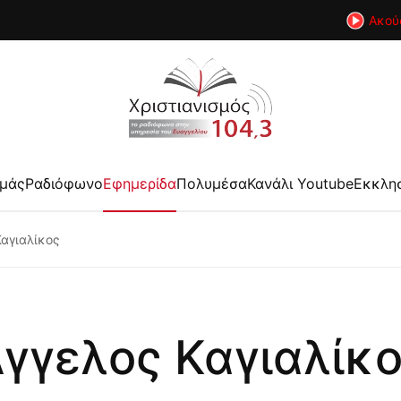
Ακού
εμάς
Ραδιόφωνο
Εφημερίδα
Πολυμέσα
Κανάλι Youtube
Εκκλη
Καγιαλίκος
γγελος Καγιαλίκ