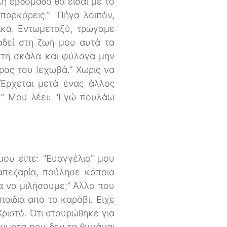
λη εβδομάδα θα είσαι με το
παρκάρεις.” Πήγα λοιπόν,
τικά. Εντωμεταξύ, τρώγαμε
αδεί στη ζωή μου αυτά τα
στη σκάλα και φύλαγα μην
υρας του Ιεχωβά.” Χωρίς να
 Έρχεται μετά ένας άλλος
ς;” Μου λέει: “Εγώ πουλάω
μου είπε: “Ευαγγέλιο” μου
απεζαρία, πούλησε κάποια
ια να μιλήσουμε;” Άλλο που
αιδιά από το καράβι. Είχε
Χριστό. Ότι σταυρώθηκε για
άγματα που δεν τα θυμάμαι