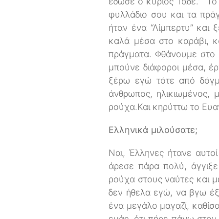
έδωσε ο κύριος Τάδε.” Το 
φυλλάδιο σου και τα πρά
ήταν ένα “Λίμπερτυ” και 
καλά μέσα στο καράβι, κ
πράγματα. Φθάνουμε στο 
μπούνε διάφοροι μέσα, έρχ
ξέρω εγώ τότε από δόγμα
άνθρωπος, ηλικιωμένος, μ
ρούχα.Και κηρύττω το Ευαγ
Ελληνικά μιλούσατε;
Ναι, Έλληνες ήτανε αυτοί
άρεσε πάρα πολύ, άγγιξε
ρούχα στους ναύτες και με
δεν ήθελα εγώ, να βγω έξ
ένα μεγάλο μαγαζί, καθίσα
εμάς, ότι πήρε πάνω στον