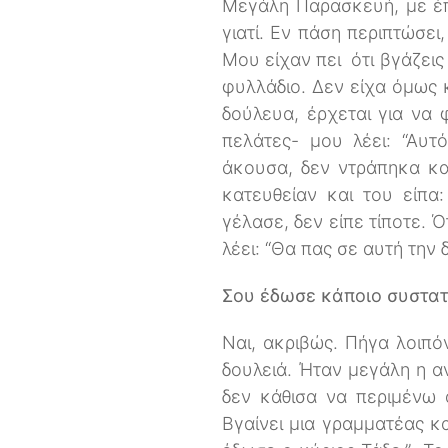
Μεγάλη Παρασκευή, με έπι
γιατί. Εν πάση περιπτώσε
Μου είχαν πει ότι βγάζεις
φυλλάδιο. Δεν είχα όμως 
δούλευα, έρχεται για να 
πελάτες- μου λέει: “Αυτό
άκουσα, δεν ντράπηκα κα
κατευθείαν και του είπα
γέλασε, δεν είπε τίποτε.
λέει: “Θα πας σε αυτή την 
Σου έδωσε κάποιο συστατ
Ναι, ακριβώς. Πήγα λοιπό
δουλειά. Ήταν μεγάλη η αν
δεν κάθισα να περιμένω 
Βγαίνει μια γραμματέας κα