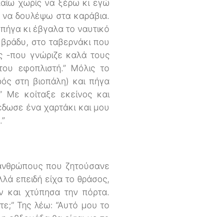
λαίω χωρίς να ξέρω κι εγώ
, να δουλέψω στα καράβια.
 πήγα κι έβγαλα το ναυτικό
 βράδυ, στο ταβερνάκι που
ος -που γνώριζε καλά τους
 του εφοπλιστή.” Μόλις το
ός στη βιοπάλη) και πήγα
” Με κοίταξε εκείνος και
έδωσε ένα χαρτάκι και μου
.”
ό ανθρώπους που ζητούσανε
λλά επειδή είχα το θράσος,
ν και χτύπησα την πόρτα.
τε;” Της λέω: “Αυτό μου το