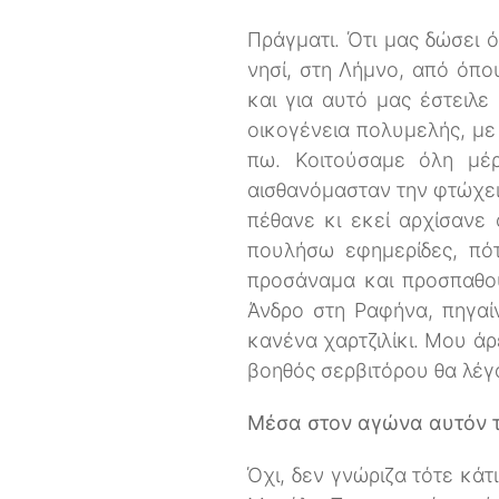
Πράγματι. Ότι μας δώσει 
νησί, στη Λήμνο, από όπο
και για αυτό μας έστειλε
οικογένεια πολυμελής, μ
πω. Κοιτούσαμε όλη μέ
αισθανόμασταν την φτώχει
πέθανε κι εκεί αρχίσανε
πουλήσω εφημερίδες, πό
προσάναμα και προσπαθού
Άνδρο στη Ραφήνα, πηγαί
κανένα χαρτζιλίκι. Μου ά
βοηθός σερβιτόρου θα λέγ
Μέσα στον αγώνα αυτόν τ
Όχι, δεν γνώριζα τότε κάτ