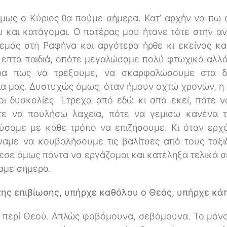
όμως ο Κύριος θα πούμε σήμερα. Κατ’ αρχήν να πω 
υ και κατάγομαι. Ο πατέρας μου ήτανε τότε στην α
 εμάς στη Ραφήνα και αργότερα ήρθε κι εκείνος κ
ε επτά παιδιά, οπότε μεγαλώσαμε πολύ φτωχικά αλλ
ρα πως να τρέξουμε, να σκαρφαλώσουμε στα δέ
α μας. Δυστυχώς όμως, όταν ήμουν οχτώ χρονών, η
 οι δυσκολίες. Έτρεχα από εδώ κι από εκεί, πότε 
τε να πουλήσω λαχεία, πότε να γεμίσω κανένα τ
σαμε με κάθε τρόπο να επιζήσουμε. Κι όταν ερχ
ναμε να κουβαλήσουμε τις βαλίτσες από τους ταξι
ρεσε όμως πάντα να εργάζομαι και κατέληξα τελικά σ
αμε σήμερα.
ης επιβίωσης, υπήρχε καθόλου ο Θεός, υπήρχε κά
ι περί Θεού. Απλώς φοβόμουνα, σεβόμουνα. Το μόνο 