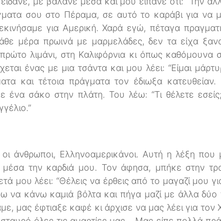
είδανε, με βάλανε μέσα και μου είπανε ότι: “Την άλ
γματα σου στο Πέραμα, σε αυτό το καράβι για να μ
ξεκινήσαμε για Αμερική. Χαρά εγώ, πέταγα πραγμα
άθε μέρα πρωινά με μαρμελάδες, δεν τα είχα ξαν
πρώτο λιμάνι, στη Καλιφόρνια κι όπως καθόμουνα 
εται ένας με μια τσάντα και μου λέει: “Είμαι μάρτ
τα και τέτοια πράγματα τον έδιωξα κατευθείαν.
ε ένα σάκο στην πλάτη. Του λέω: “Τι θέλετε εσεί
γέλιο.”
 οι άνθρωποι, Ελληνοαμερικάνοι. Αυτή η λέξη που 
 μέσα την καρδιά μου. Τον άφησα, μπήκε στην τρ
τά μου λέει: “Θέλεις να έρθεις από το μαγαζί μου γ
ω να κάνω καμιά βόλτα και πήγα μαζί με άλλα δύο π
με, μας έφτιαξε καφέ κι άρχισε να μας λέει για τον 
 σταυρό όλες τις αμαρτίες μας... Μας είπε πολλά πρ