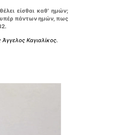
θέλει είσθαι καθ' ημών;
ν υπέρ πάντων ημών, πως
32.
ς Άγγελος Καγιαλίκος.