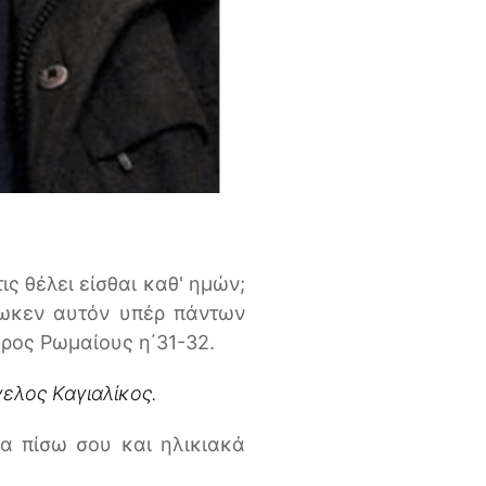
ις θέλει είσθαι καθ' ημών;
έδωκεν αυτόν υπέρ πάντων
 Προς Ρωμαίους η΄31-32.
γελος Καγιαλίκος.
ια πίσω σου και ηλικιακά