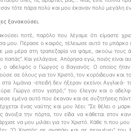
εσαν τότε πάρα πολύ και μου έκαναν πολύ μεγάλη ε
χες ξανακούσει.
κούσει ποτέ, παρόλο που λέγαμε ότι είμαστε χριστ
έσα μου. Πέρασε ο καιρός, τέλειωσε αυτό το μπάρκο 
με μια μέρα στη τραπεζαρία να φάμε, ακούω τους ά
 ο παπάς”. Και γελάγανε. Απόρησα εγώ, ποιός είναι α
ή, ο αδελφός ο Γιώργος ο Βαγιανός. Ο οποίος ήτα
λούσε σε όλους για τον Χριστό, τον κορόιδευαν και τ
 στα λιμάνια -επειδή δεν ήξεραν εκείνοι Αγγλικά-
ύριε Γιώργο στον γιατρό;” του έλεγαν και ο αδελ
εσε εμένα αυτό που έκαναν και σε συζητήσεις πάν
χεται ένας ναύτης και μου λέει: “Σε θέλει ο μαρ
ς άνοιξα την πόρτα, τον είδα να κάθεται στον καν
άρχισε να μου μιλάει για τον Χριστό. Κάθε τι που μο
ει: “Ο Χριστός σε αγαπάει και σε περιμένει” του 