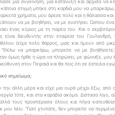
ασε μια συγκίνηση, μια κατάνυξη και άρχισα να κ
ι, κάποια στιγμή μπήκε στη καρδιά μου να μπαρκάρω
 αρκετά χρήματα, μου άρεσε πολύ και η θάλασσα και
κάποιον να με βοηθήσει, να με συστήσει. Ώσπου ένα
φάει ένας κύριος με τη παρέα του. Και ο σερβιτόρ
ς είναι διευθυντής στην εταιρεία του Γουλανδρή,
θόλου (είχα πολύ θάρρος, μιας και ήμουν από μικρ
: “Θέλω να μπαρκάρω, μπορείτε να με βοηθήσετε;
 Όταν όμως ήρθε η ώρα να πληρώσει, με φώναξε, μου 
διεύθυνση στον Πειραιά και θα πεις ότι σε έστειλα εγώ
ικό σημείωμα;
ν την άλλη μέρα και είχε μια ουρά μέχρι έξω, απ
εργία τότε, και στα καράβια ακόμα. Δίστασα λίγο, α
αλλά τους προσπέρασα όλους και πήγα κατευθεία
ι μου λέει: “Γιατί χτυπάτε, δεν μπορείτε να περιμένε