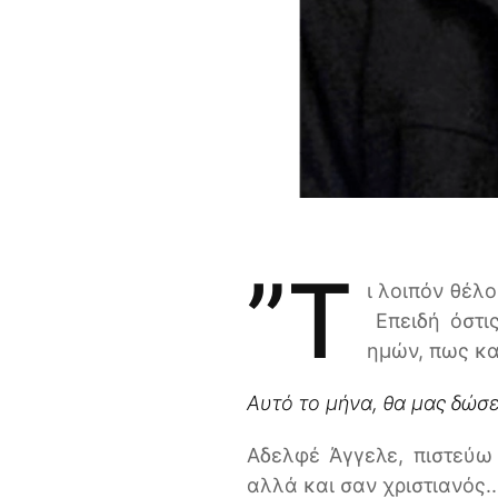
”Τ
ι λοιπόν θέλο
Επειδή όστι
ημών, πως και
Α
υτό το μήνα, θα μας δώσε
Αδελφέ Άγγελε, πιστεύω 
αλλά και σαν χριστιανός..