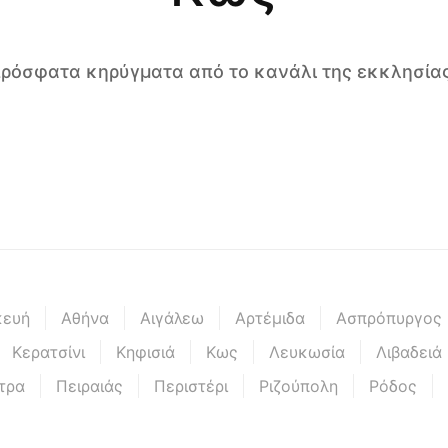
 πρόσφατα κηρύγματα από το κανάλι της εκκλησίας
κευή
Αθήνα
Αιγάλεω
Αρτέμιδα
Ασπρόπυργος
Κερατσίνι
Κηφισιά
Κως
Λευκωσία
Λιβαδειά
τρα
Πειραιάς
Περιστέρι
Ριζούπολη
Ρόδος