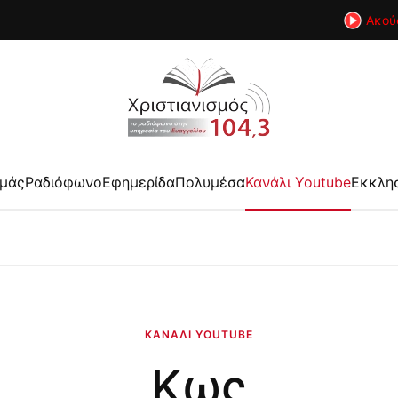
Ακού
εμάς
Ραδιόφωνο
Εφημερίδα
Πολυμέσα
Κανάλι Youtube
Εκκλη
ΚΑΝΆΛΙ YOUTUBE
Κως