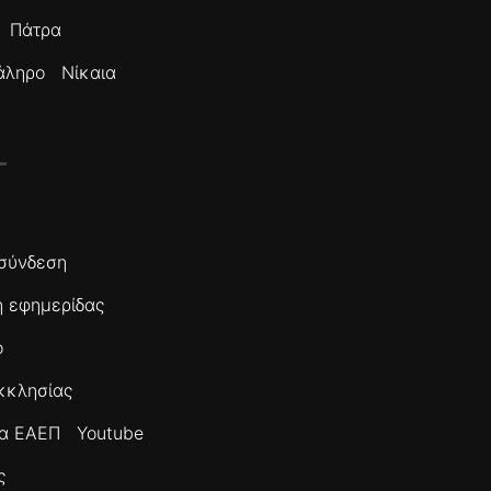
Πάτρα
άληρο
Νίκαια
σύνδεση
 εφημερίδας
ο
κκλησίας
τα ΕΑΕΠ
Youtube
ς