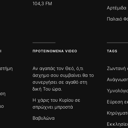
104,3 FM
Αρτέμιδα
Παλαιό Φ
Ι
ΠΡΟΤΕΙΝΌΜΕΝΑ VIDEO
TAGS
ιστήμη
Αν αγαπάς τον Θεό, ό,τι
Ζωντανή 
άσχημο σου συμβαίνει θα το
Ανάγνωση
συνεργήσει σε αγαθό στη
δική Του ώρα.
Υμνολόγι
ωση
Η χάρις του Κυρίου σε
Εύρεση ε
ιο
σπρώχνει μπροστά
Κηρύγμα
Βαβυλώνα
Εκκλησίε