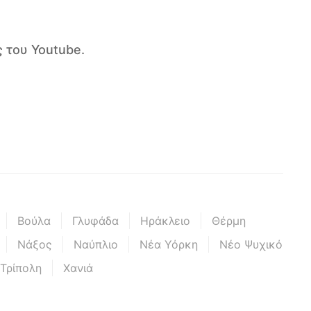
 του Youtube.
Βούλα
Γλυφάδα
Ηράκλειο
Θέρμη
Νάξος
Ναύπλιο
Νέα Υόρκη
Νέο Ψυχικό
Τρίπολη
Χανιά