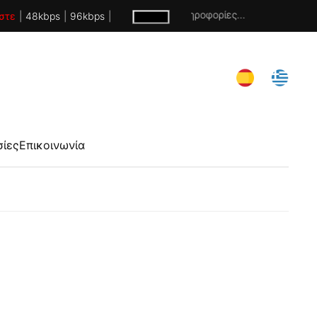
Χωρίς πληροφορίες...
στε
|
48kbps
|
96kbps
|
σίες
Επικοινωνία