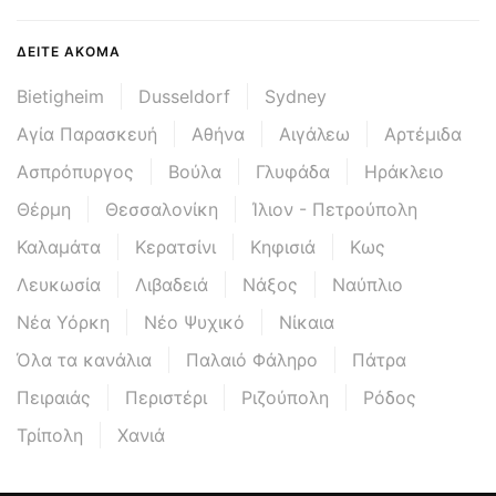
ΔΕΊΤΕ ΑΚΌΜΑ
Bietigheim
Dusseldorf
Sydney
Αγία Παρασκευή
Αθήνα
Αιγάλεω
Αρτέμιδα
Ασπρόπυργος
Βούλα
Γλυφάδα
Ηράκλειο
Θέρμη
Θεσσαλονίκη
Ίλιον - Πετρούπολη
Καλαμάτα
Κερατσίνι
Κηφισιά
Κως
Λευκωσία
Λιβαδειά
Νάξος
Ναύπλιο
Νέα Υόρκη
Νέο Ψυχικό
Νίκαια
Όλα τα κανάλια
Παλαιό Φάληρο
Πάτρα
Πειραιάς
Περιστέρι
Ριζούπολη
Ρόδος
Τρίπολη
Χανιά