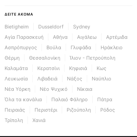
ΔΕΊΤΕ ΑΚΌΜΑ
Bietigheim
Dusseldorf
Sydney
Αγία Παρασκευή
Αθήνα
Αιγάλεω
Αρτέμιδα
Ασπρόπυργος
Βούλα
Γλυφάδα
Ηράκλειο
Θέρμη
Θεσσαλονίκη
Ίλιον - Πετρούπολη
Καλαμάτα
Κερατσίνι
Κηφισιά
Κως
Λευκωσία
Λιβαδειά
Νάξος
Ναύπλιο
Νέα Υόρκη
Νέο Ψυχικό
Νίκαια
Όλα τα κανάλια
Παλαιό Φάληρο
Πάτρα
Πειραιάς
Περιστέρι
Ριζούπολη
Ρόδος
Τρίπολη
Χανιά