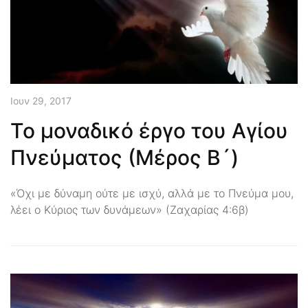
Ιουν 29, 2017
Το μοναδικό έργο του Αγίου
Πνεύματος (Μέρος Β´)
«Όχι με δύναμη ούτε με ισχύ, αλλά με το Πνεύμα μου,
λέει ο Κύριος των δυνάμεων» (Ζαχαρίας 4:6β)