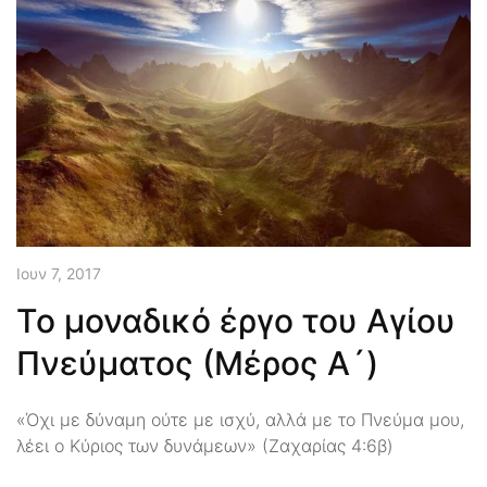
Ιουν 7, 2017
Το μοναδικό έργο του Αγίου
Πνεύματος (Μέρος Α´)
«Όχι με δύναμη ούτε με ισχύ, αλλά με το Πνεύμα μου,
λέει ο Κύριος των δυνάμεων» (Ζαχαρίας 4:6β)