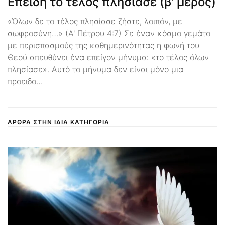
Επειδή το τέλος πλησίασε (β' μέρος)
«Όλων δε το τέλος πλησίασε ζήστε, λοιπόν, με
σωφροσύνη…» (Α' Πέτρου 4:7) Σε έναν κόσμο γεμάτο
με περισπασμούς της καθημερινότητας η φωνή του
Θεού απευθύνει ένα επείγον μήνυμα: «το τέλος όλων
πλησίασε». Αυτό το μήνυμα δεν είναι μόνο μια
προειδο…
ΑΡΘΡΑ ΣΤΗΝ ΙΔΙΑ ΚΑΤΗΓΟΡΙΑ