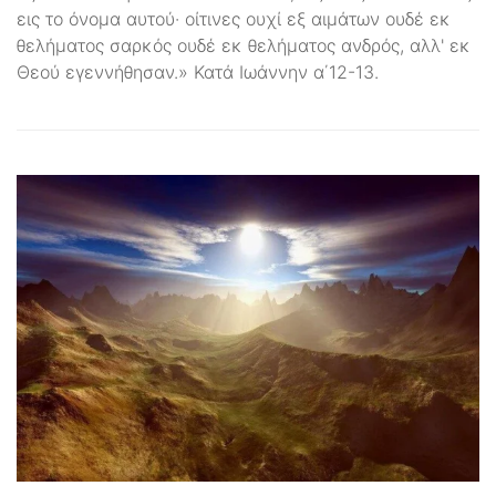
εις το όνομα αυτού· οίτινες ουχί εξ αιμάτων ουδέ εκ
θελήματος σαρκός ουδέ εκ θελήματος ανδρός, αλλ' εκ
Θεού εγεννήθησαν.» Κατά Ιωάννην α΄12-13.