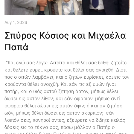
Αυγ 1, 2026
Σπύρος Κόσιος και Μιχαέλα
Παπά
”Και εγώ σας λέγω· Αιτείτε και θέλει σας δοθή· ζητείτε
και θέλετε ευρεί, κρούετε και θέλει σας ανοιχθή. Διότι
πας ο αιτών λαμβάνει, και ο ζητών ευρίσκει, και εις τον
κρούοντα θέλει ανοιχθή. Και εάν τις εξ υμών ήναι
πατήρ, και ο υιός αυτού ζητήση άρτον, μήπως θέλει
δώσει εις αυτόν λίθον; και εάν οψάριον, μήπως αντί
οψαρίου θέλει δώσει εις αυτόν όφιν; ή και αν ζητήση
ωόν, μήπως θέλει δώσει εις αυτόν σκορπίον; εάν
λοιπόν σεις, πονηροί όντες, εξεύρετε να δίδητε καλάς
δόσεις εις τα τέκνα σας, πόσω μάλλον ο Πατήρ ο