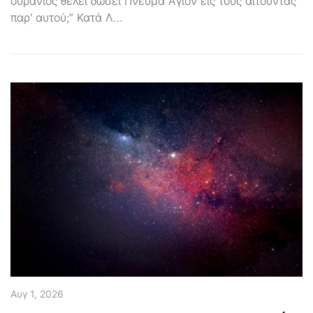
ουράνιος θέλει δώσει Πνεύμα Άγιον εις τους αιτούντας
παρ' αυτού;” Κατά Λ…
Αυγ 1, 2026