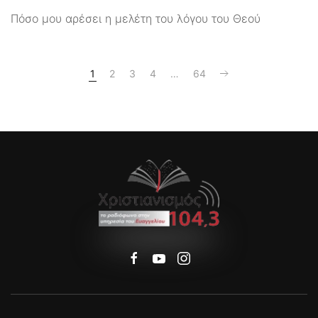
Πόσο μου αρέσει η μελέτη του λόγου του Θεού
1
2
3
4
…
64