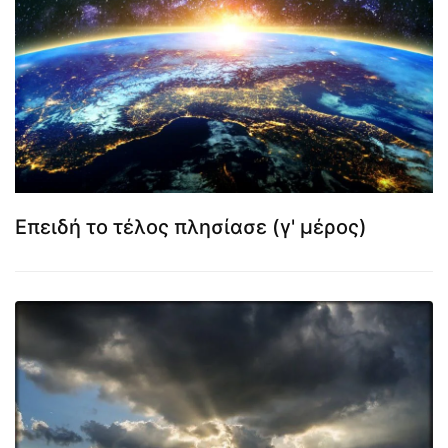
Επειδή το τέλος πλησίασε (γ' μέρος)