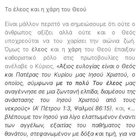
Το έλεος και η χάρη του Θεού
Είναι μάλλον περιττό να σημειώσουμε ότι ούτε ο
άνθρωπος αξίζει αλλά ούτε και ο Θεός
υποχρεούται να του χαρίσει την αιώνια ζωή.
Όμως το
έλεος
και η
χάρη
του Θεού έπαιξαν
καθοριστικό ρόλο στις πρωτοβουλίες που
ανέλαβε ο Κύριος,
«Άξιος ευλογίας είναι ο Θεός
και Πατέρας του Κυρίου μας Ιησού Χριστού, ο
οποίος, σύμφωνα
με το πολύ Του έλεος
μας
αναγέννησε σε μια ζωντανή ελπίδα, διαμέσου της
ανάστασης του Ιησού Χριστού από τους
νεκρούς» (Α’ Πέτρου 1:3, Ψαλμοί 86:15)
, και,
«…
βλέπουμε τον Ιησού για λίγο ελαττωμένον έναντι
των αγγέλων, εξαιτίας του παθήματος του
θανάτου, στεφανωμένον με δόξα και τιμή, για να