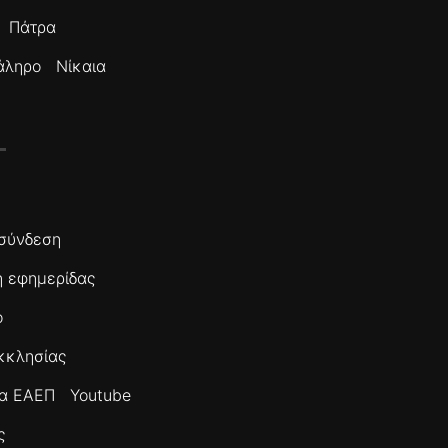
Πάτρα
άληρο
Νίκαια
σύνδεση
 εφημερίδας
ο
κκλησίας
τα ΕΑΕΠ
Youtube
ς