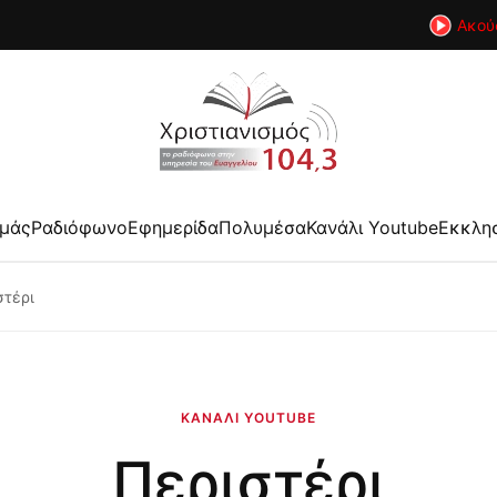
Ακού
εμάς
Ραδιόφωνο
Εφημερίδα
Πολυμέσα
Κανάλι Youtube
Εκκλη
στέρι
ΚΑΝΆΛΙ YOUTUBE
Περιστέρι