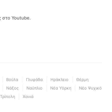
 στο Youtube.
Βούλα
Γλυφάδα
Ηράκλειο
Θέρμη
Νάξος
Ναύπλιο
Νέα Υόρκη
Νέο Ψυχικό
Τρίπολη
Χανιά