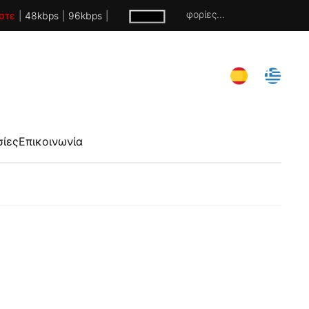
Χωρίς πληροφορίες...
στε
|
48kbps
|
96kbps
|
σίες
Επικοινωνία