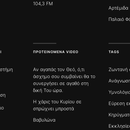
104,3 FM
Αρτέμιδα
Παλαιό Φ
Ι
ΠΡΟΤΕΙΝΌΜΕΝΑ VIDEO
TAGS
ιστήμη
Αν αγαπάς τον Θεό, ό,τι
Ζωντανή 
άσχημο σου συμβαίνει θα το
Ανάγνωση
συνεργήσει σε αγαθό στη
δική Του ώρα.
Υμνολόγι
ωση
Η χάρις του Κυρίου σε
Εύρεση ε
ιο
σπρώχνει μπροστά
Κηρύγμα
Βαβυλώνα
Εκκλησίε