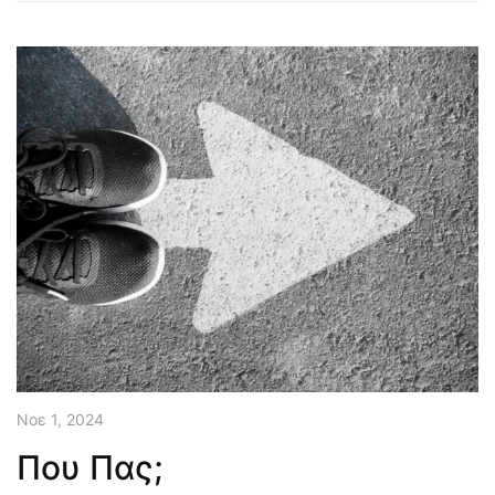
Νοε 1, 2024
Που Πας;