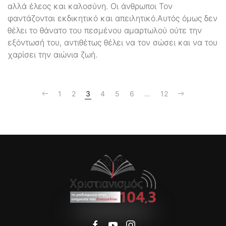
αλλά έλεος και καλοσύνη. Οι άνθρωποι Τον
φαντάζονται εκδικητικό και απειλητικό.Αυτός όμως δεν
θέλει το θάνατο του πεσμένου αμαρτωλού ούτε την
εξόντωσή του, αντιθέτως θέλει να τον σώσει και να του
χαρίσει την αιώνια ζωή.
1
2
3
4
5
6
…
12