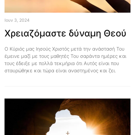
Ιουν 3, 2024
Χρειαζόμαστε δύναμη Θεού
Ο Κύριός μας Ιησούς Χριστός μετά την ανάστασή Του
έμεινε μαζί με τους μαθητές Του σαράντα ημέρες και
τους έδειξε με πολλά τεκμήρια ότι Αυτός είναι που
σταυρώθηκε και τώρα είναι αναστημένος και ζει.