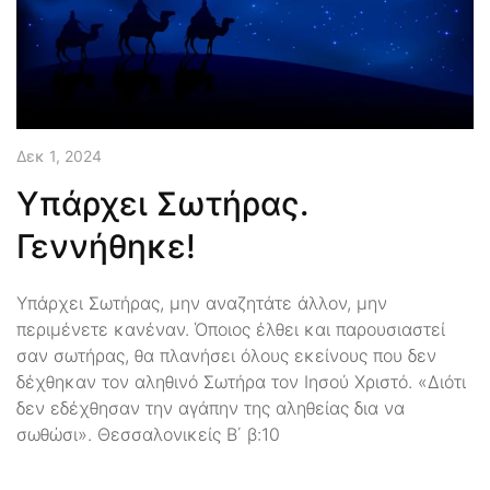
Δεκ 1, 2024
Υπάρχει Σωτήρας.
Γεννήθηκε!
Υπάρχει Σωτήρας, μην αναζητάτε άλλον, μην
περιμένετε κανέναν. Όποιος έλθει και παρουσιαστεί
σαν σωτήρας, θα πλανήσει όλους εκείνους που δεν
δέχθηκαν τον αληθινό Σωτήρα τον Ιησού Χριστό. «Διότι
δεν εδέχθησαν την αγάπην της αληθείας δια να
σωθώσι». Θεσσαλονικείς Β΄ β:10