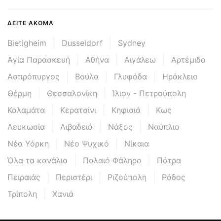
ΔΕΊΤΕ ΑΚΌΜΑ
Bietigheim
Dusseldorf
Sydney
Αγία Παρασκευή
Αθήνα
Αιγάλεω
Αρτέμιδα
Ασπρόπυργος
Βούλα
Γλυφάδα
Ηράκλειο
Θέρμη
Θεσσαλονίκη
Ίλιον - Πετρούπολη
Καλαμάτα
Κερατσίνι
Κηφισιά
Κως
Λευκωσία
Λιβαδειά
Νάξος
Ναύπλιο
Νέα Υόρκη
Νέο Ψυχικό
Νίκαια
Όλα τα κανάλια
Παλαιό Φάληρο
Πάτρα
Πειραιάς
Περιστέρι
Ριζούπολη
Ρόδος
Τρίπολη
Χανιά