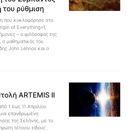
ή του ρύθμιση
ση που κυκλοφόρησε στο
igin of Everything»1,
τήμονες – ο φιλόσοφος της
, ο μαθηματικός του
δης John Lennox και ο
τολή ARTEMIS II
από 1 έως 11 Απριλίου
 μια επανδρωμένη
ισης της Σελήνης, με το
πρώτη τέτοιου είδους