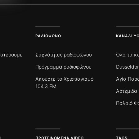
ΡΑΔΙΌΦΩΝΟ
ΚΑΝΆΛΙ Y
πιστεύουμε
Συχνότητες ραδιοφώνου
Όλα τα κ
Πρόγραμμα ραδιοφώνου
Dusseldor
Ακούστε το Χριστιανισμό
Αγία Παρ
104,3 FM
Αρτέμιδα
Παλαιό Φ
Ι
ΠΡΟΤΕΙΝΌΜΕΝΑ VIDEO
TAGS