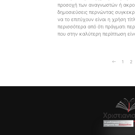
προσοχή των αναγνωστών ή ακροατ
δημοσιεύσεις περνώντας συγκεκρι
να το επιτύχουν είναι η χρήση τί
περισσότερα από ότι πράγματι πε
που στην καλύτερη περίπτωση είνα
1
2