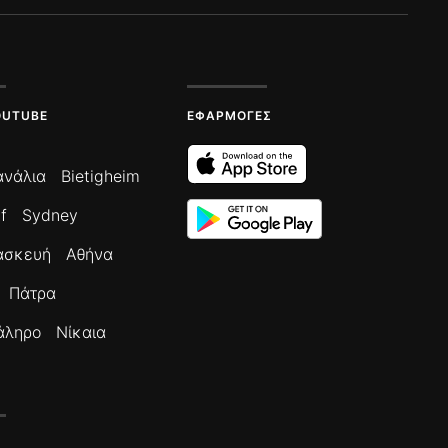
OUTUBE
ΕΦΑΡΜΟΓΈΣ
ανάλια
Bietigheim
f
Sydney
ασκευή
Αθήνα
Πάτρα
άληρο
Νίκαια