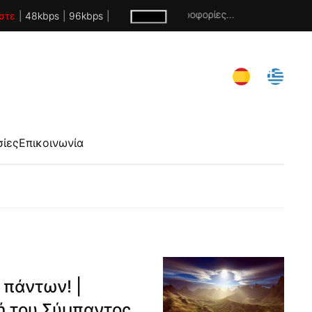
Χωρίς πληροφορίες...
στε
|
48kbps
|
96kbps
|
σίες
Επικοινωνία
 πάντων! |
ή του Σύμπαντος