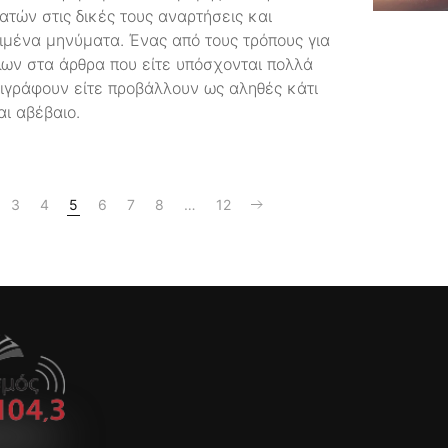
ών στις δικές τους αναρτήσεις και
μένα μηνύματα. Ένας από τους τρόπους για
τλων στα άρθρα που είτε υπόσχονται πολλά
ριγράφουν είτε προβάλλουν ως αληθές κάτι
ι αβέβαιο.
3
4
5
6
7
8
…
12