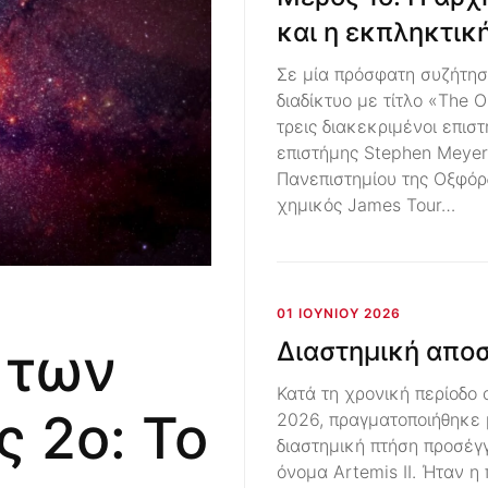
και η εκπληκτικ
Σε μία πρόσφατη συζήτη
διαδίκτυο με τίτλο «The Or
τρεις διακεκριμένοι επισ
επιστήμης Stephen Meyer
Πανεπιστημίου της Οξφόρ
χημικός James Tour…
01 ΙΟΥΝΊΟΥ 2026
Διαστημική αποσ
 των
Κατά τη χρονική περίοδο 
ς 2ο: Το
2026, πραγματοποιήθηκε
διαστημική πτήση προσέγγ
όνομα Artemis II. Ήταν η 