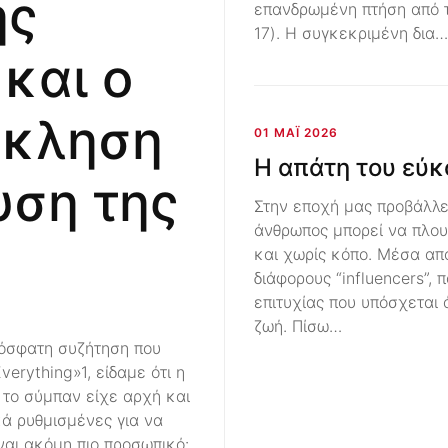
ης
επανδρωμένη πτήση από τ
17). Η συγκεκριμένη δια…
και ο
όκληση
01 ΜΆΙ 2026
Η απάτη του εύκ
υση της
Στην εποχή μας προβάλλετ
άνθρωπος μπορεί να πλου
και χωρίς κόπο. Μέσα από
διάφορους “influencers”, 
επιτυχίας που υπόσχεται
ζωή. Πίσω…
ρόσφατη συζήτηση που
verything»1, είδαμε ότι η
 το σύμπαν είχε αρχή και
κά ρυθμισμένες για να
ναι ακόμη πιο προσωπικό: