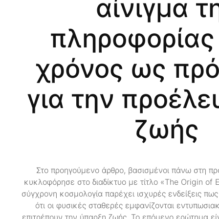
αίνιγμα τ
πληροφορίας 
χρόνος ως πρ
για την προέλε
ζωής
Στο προηγούμενο άρθρο, βασισμένοι πάνω στη π
κυκλοφόρησε στο διαδίκτυο με τίτλο «The Origin of E
σύγχρονη κοσμολογία παρέχει ισχυρές ενδείξεις πως
ότι οι φυσικές σταθερές εμφανίζονται εντυπωσια
επιτρέπουν την ύπαρξη ζωής. Το επόμενο ερώτημα εί