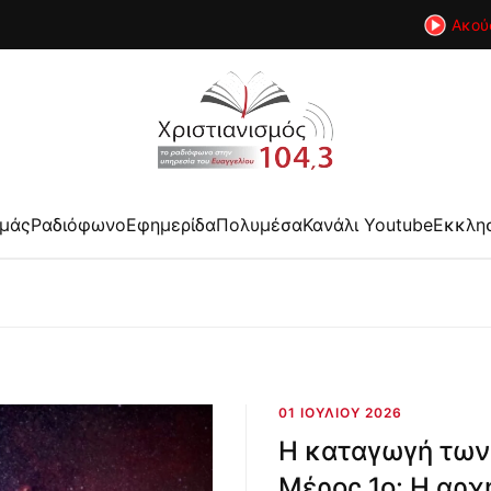
Ακού
εμάς
Ραδιόφωνο
Εφημερίδα
Πολυμέσα
Κανάλι Youtube
Εκκλη
01 ΙΟΥΛΊΟΥ 2026
Η καταγωγή των
Μέρος 1ο: Η αρχ