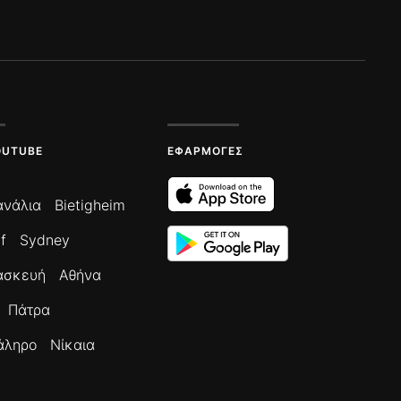
OUTUBE
ΕΦΑΡΜΟΓΈΣ
ανάλια
Bietigheim
f
Sydney
ασκευή
Αθήνα
Πάτρα
άληρο
Νίκαια