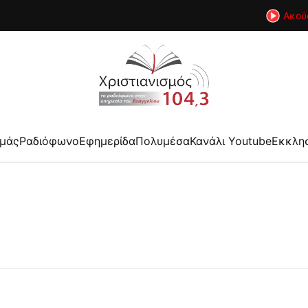
Ακού
εμάς
Ραδιόφωνο
Εφημερίδα
Πολυμέσα
Κανάλι Youtube
Εκκλη