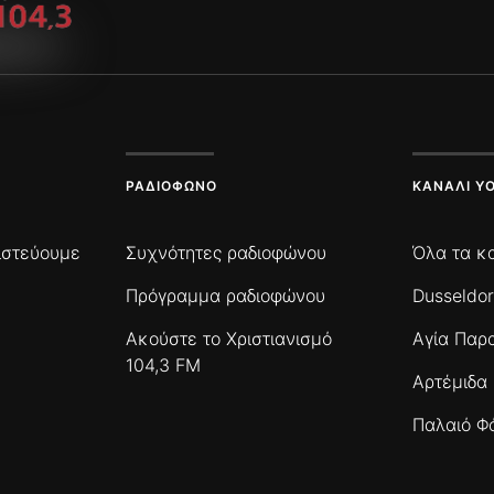
ΡΑΔΙΌΦΩΝΟ
ΚΑΝΆΛΙ Y
πιστεύουμε
Συχνότητες ραδιοφώνου
Όλα τα κ
Πρόγραμμα ραδιοφώνου
Dusseldor
Ακούστε το Χριστιανισμό
Αγία Παρ
104,3 FM
Αρτέμιδα
Παλαιό Φ