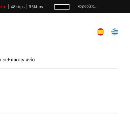
Χωρίς πληροφορίες...
στε
|
48kbps
|
96kbps
|
σίες
Επικοινωνία