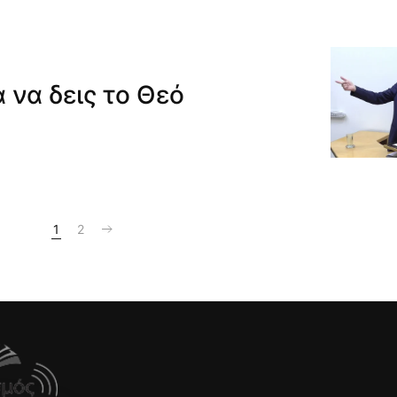
 να δεις το Θεό
1
2