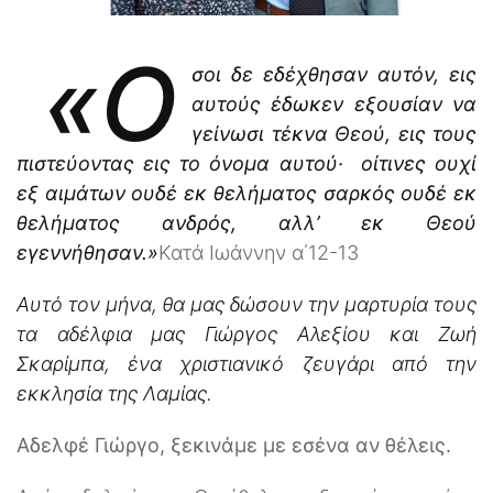
«Ό
σοι δε εδέχθησαν αυτόν, εις
αυτούς έδωκεν εξουσίαν να
γείνωσι τέκνα Θεού, εις τους
πιστεύοντας εις το όνομα αυτού· οίτινες ουχί
εξ αιμάτων ουδέ εκ θελήματος σαρκός ουδέ εκ
θελήματος ανδρός, αλλ’ εκ Θεού
εγεννήθησαν.»
Κατά Ιωάννην α΄12-13
Αυτό τον μήνα, θα μας δώσουν την μαρτυρία τους
τα αδέλφια μας Γιώργος Αλεξίου και Ζωή
Σκαρίμπα, ένα χριστιανικό ζευγάρι από την
εκκλησία της Λαμίας.
Αδελφέ Γιώργο, ξεκινάμε με εσένα αν θέλεις.