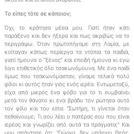
Το είπες τότε σε κάποιον;
Όχι, το κράτησα μέσα μου. Γιατί ήταν κάτι
παράξενο και δεν ήξερα και πως ακριβώς να το
περιγράψω. Όταν πρωτοπήγαμε στη Λαμία, με
κοίταγαν κάπως περίεργα τα ντόπια τα παιδιά,
γιατί ήμουνα ο “ξένος” και επειδή ήμουνα κι εγώ
λίγο επιθετικός όλο τσακωνόμουνα. Με ένα παιδί
όμως που τσακωνόμασταν, γίναμε τελικά πολύ
φίλοι κι αυτός ήταν γιός ενός ιερέα. Εντωμεταξύ,
είχα από μικρός ένα φόβο για το τι συμβαίνει
μετά τον θάνατο κι ένα βράδυ τον ρώτησα αυτό
τον φίλο και του είπα: “Σωτήρη, τι γίνεται όταν
πεθαίνουμε; Τι σου λέει ο πατέρας σου που είναι
ιερέας και γνωρίζει από αυτά τα πράγματα;” Και
μου απάντησε ότι: “Γιώργο, δεν υπάρχει Θεός,