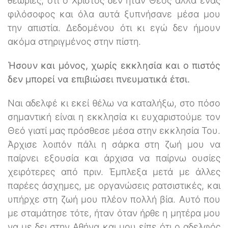
θεωρίες, ότι ο Χριστός δεν ήταν Θεός αλλά ένας
φιλόσοφος και όλα αυτά ξυπνήσανε μέσα μου
την απιστία. Δεδομένου ότι κι εγώ δεν ήμουν
ακόμα στηριγμένος στην πίστη.
Ήσουν και μόνος, χωρίς εκκλησία και ο πιστός
δεν μπορεί να επιβιώσει πνευματικά έτσι.
Ναι αδελφέ κι εκεί θέλω να καταλήξω, στο πόσο
σημαντική είναι η εκκλησία κι ευχαριστούμε τον
Θεό γιατί μας πρόσθεσε μέσα στην εκκλησία Του.
Άρχισε λοιπόν πάλι η σάρκα στη ζωή μου να
παίρνει εξουσία και άρχισα να παίρνω ουσίες
χειρότερες από πριν. Έμπλεξα μετά με άλλες
παρέες άσχημες, με οργανώσεις ρατσιστικές, και
υπήρχε στη ζωή μου πλέον πολλή βία. Αυτό που
με σταμάτησε τότε, ήταν όταν ήρθε η μητέρα μου
να με δει στην Αθήνα και μου είπε ότι ο αδελφός