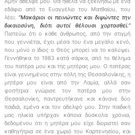
Αμήν αδελφέ μου. Θα ήθελα να ξεκινήσω με ένα
εδάφιο από το Ευαγγέλιο του Ματθαίου, που
λέει:
“Μακάριοι οι πεινώντες και διψώντες την
δικαιοσύνη, διότι αυτοί θέλουσι χορτασθεί.”
Πιστεύω ότι ο κάθε άνθρωπος, από την στιγμή
που γεννιέται, έχει μέσα του ένα μεγάλο κενό,
που μόνο ο ίδιος ο Θεός μπορεί να το καλύψει.
Γεννήθηκα το 1983 κατά σάρκα, από το θέλημα
του πατέρα μου και της μητέρας μου. Ο πατέρας
είναι γεννημένος στην πόλη της Θεσσαλονίκης, η
μητέρα μου είναι από την Λαμία, αλλά σαν
φοιτήτρια γνώρισε τον πατέρα μου στην
Θεσσαλονίκη, παντρευτήκανε και κάνανε δύο
παιδιά, εμένα και τον αδελφό μου. Στην παιδική
μας ηλικία υπήρχαν κάποια δύσκολα χρόνια,
δεδομένου ότι η μητέρα μου είχε διοριστεί σαν
καθηγήτρια σε ένα χωριό του Καρπενησίου, και