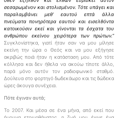
όθεν εξήλθον και ελθών ευρίσκει αυτόν
σεσαρωμένον και στολισμένον. Τότε υπάγει και
παραλαμβάνει μεθ’ εαυτού επτά άλλα
πνεύματα πονηρότερα εαυτού και εισελθόντα
κατοικούσιν εκεί και γίνονται τα έσχατα του
ανθρώπου εκείνου χειρότερα των πρώτων.”
Συγκλονίστηκα, γιατί ήταν σαν να μου μίλησε
εκείνη την ώρα ο Θεός και να μου εξήγησε
ακριβώς ποιά ήταν η κατάσταση μου. Από τότε
κόλλησα και δεν ήθελα να ακούω τίποτε άλλο,
παρά μόνο αυτόν τον ραδιοφωνικό σταθμό.
Δούλευα στο φορτηγό δωδεκάωρο και τις δώδεκα
ώρες άκουγα συνέχεια.
Πότε έγιναν αυτά;
Το 2007. Και μέσα σε ένα μήνα, από εκεί που
ήμουνα ετοιμοθάνατος, η ζωή μου έγινε ένα