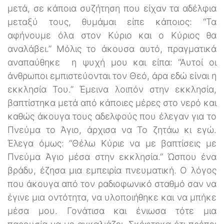
μετά, σε κάποια συζήτηση που είχαν τα αδέλφια
μεταξύ τους, θυμάμαι είπε κάποιος: “Τα
αφήνουμε όλα στον Κύριο και ο Κύριος θα
αναλάβει.” Μόλις το άκουσα αυτό, πραγματικά
αναπαύθηκε η ψυχή μου και είπα: “Αυτοί οι
άνθρωποι εμπιστεύονται τον Θεό, άρα εδώ είναι η
εκκλησία Του.” Έμεινα λοιπόν στην εκκλησία,
βαπτίστηκα μετά από κάποιες μέρες στο νερό και
καθώς άκουγα τους αδελφούς που έλεγαν για το
Πνεύμα το Άγιο, άρχισα να Το ζητάω κι εγώ.
Έλεγα όμως: “Θέλω Κύριε να με βαπτίσεις με
Πνεύμα Άγιο μέσα στην εκκλησία.” Ώσπου ένα
βράδυ, έζησα μια εμπειρία πνευματική. Ο λόγος
που άκουγα από τον ραδιοφωνικό σταθμό σαν να
έγινε μια οντότητα, να υλοποιήθηκε και να μπήκε
μέσα μου. Γονάτισα και ένιωσα τότε μια