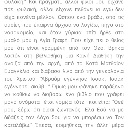
φυλακή.” Και πράγματι, άλλοι φίλοι μου είχανε
πάει φυλακή, άλλοι είχανε πεθάνει κι εγώ δεν
είχα κανένα μέλλον. Ώσπου ένα βράδυ, από τις
ουσίες που έπαιρνα άρχισα να λυγίζω, πήγα στο
νοσοκομείο, και όταν γύρισα σπίτι ήρθε στο
μυαλό μου η Αγία Γραφή. Που είχε πει ο θείος
μου ότι είναι γραμμένη από τον Θεό. Βρήκα
λοιπόν στη βιβλιοθήκη μια Καινή Διαθήκη την
άνοιξα από την αρχή, από το Κατά Ματθαίον
Ευαγγέλιο και διάβασα λίγο από την γενεαλογία
του Χριστού: “Αβραάμ εγέννησε Ισαάκ, Ισαάκ
εγέννησε Ιακώβ...” Όμως μου φάνηκε παράξενο
να καθίσω να διαβάσω ένα βιβλίο που γράφει
μόνο ονόματα -έτσι νόμιζα τότε- και είπα: “Θεέ
μου, ξέρω ότι είσαι ζωντανός. Έλα Εσύ να με
διδάξεις τον Λόγο Σου για να μπορέσω να Τον
καταλάβω.” Έπεσα, κοιμήθηκα, την άλλη μέρα