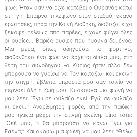
φως. Ήταν σαν να είχε κατέβει ο Ουρανός κάτω
στη γη. Έπαιρνα τηλέφωνο στον σταθμό, έκανα
ερωτήσεις, πήρα την Καινή Διαθήκη, διάβαζα, είχα
ξεκόψει τελείως από παρέες, είχανε φύγει όλες
οι ουσίες... Βαριές ουσίες που ήμουνα δεμένος.
Μια μέρα, όπως οδηγούσα το φορτηγό,
αισθάνθηκα ένα φως να έρχεται δίπλα μου, στη
θέση του συνοδηγού -ο Κύριος ήταν αλλά δεν
μπορούσα να γυρίσω να Τον κοιτάξω- και εκείνη
την στιγμή, έβλεπα μπροστά μου σαν ταινία να
περνάει όλη η ζωή μου. Κι άκουγα μια φωνή να
μου λέει: “Εγώ σε φύλαξα εκεί, Εγώ σε φύλαξα
κι εκεί...” Αναρίθμητες φορές, από την παιδική
μου ηλικία μέχρι την στιγμή εκείνη. Είπα τότε:
“Θεέ μου, τι θα μπορούσα να κάνω Εγώ για
Εσένα;” Και ακούω μια φωνή να μου λέει: “Θέλω