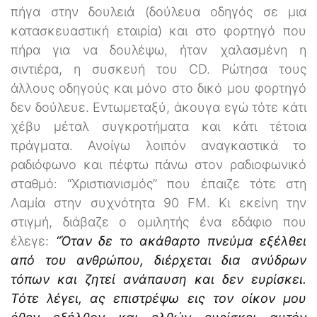
πήγα στην δουλειά (δούλευα οδηγός σε μια
κατασκευαστική εταιρία) και στο φορτηγό που
πήρα για να δουλέψω, ήταν χαλασμένη η
σιντιέρα, η συσκευή του CD. Ρώτησα τους
άλλους οδηγούς και μόνο στο δικό μου φορτηγό
δεν δούλευε. Εντωμεταξύ, άκουγα εγώ τότε κάτι
χέβυ μέταλ συγκροτήματα και κάτι τέτοια
πράγματα. Ανοίγω λοιπόν αναγκαστικά το
ραδιόφωνο και πέφτω πάνω στον ραδιοφωνικό
σταθμό: “Χριστιανισμός” που έπαιζε τότε στη
Λαμία στην συχνότητα 90 FM. Κι εκείνη την
στιγμή, διάβαζε ο ομιλητής ένα εδάφιο που
έλεγε:
“Όταν δε το ακάθαρτο πνεύμα εξέλθει
από του ανθρώπου, διέρχεται δια ανύδρων
τόπων και ζητεί ανάπαυση και δεν ευρίσκει.
Τότε λέγει, ας επιστρέψω εις τον οίκον μου