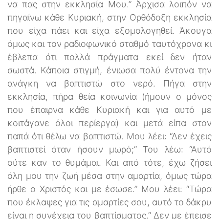
να πας στην εκκλησία Μου.” Άρχισα λοιπόν να
πηγαίνω κάθε Κυριακή, στην Ορθόδοξη εκκλησία
που είχα πάει και είχα εξομολογηθεί. Άκουγα
όμως και τον ραδιοφωνικό σταθμό ταυτόχρονα κι
έβλεπα ότι πολλά πράγματα εκεί δεν ήταν
σωστά. Κάποια στιγμή, ένιωσα πολύ έντονα την
ανάγκη να βαπτιστώ στο νερό. Πήγα στην
εκκλησία, πήρα θεία κοινωνία (ήμουν ο μόνος
που έπαιρνα κάθε Κυριακή και για αυτό με
κοιτάγανε όλοι περίεργα) και μετά είπα στον
παπά ότι θέλω να βαπτιστώ. Μου λέει: “Δεν έχεις
βαπτιστεί όταν ήσουν μωρό;” Του λέω: “Αυτό
ούτε καν το θυμάμαι. Και από τότε, έχω ζήσει
όλη μου την ζωή μέσα στην αμαρτία, όμως τώρα
ήρθε ο Χριστός και με έσωσε.” Μου λέει: “Τώρα
που έκλαψες για τις αμαρτίες σου, αυτό το δάκρυ
είναι η συνέχεια του βαπτίσματος.” Δεν με έπεισε