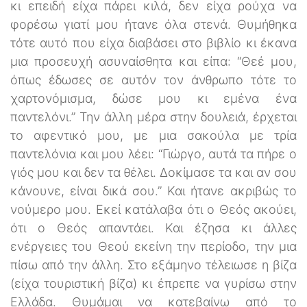
κι επειδή είχα πάρει κιλά, δεν είχα ρούχα να
φορέσω γιατί μου ήτανε όλα στενά. Θυμήθηκα
τότε αυτό που είχα διαβάσει στο βιβλίο κι έκανα
μια προσευχή ασυναίσθητα και είπα: “Θεέ μου,
όπως έδωσες σε αυτόν τον άνθρωπο τότε το
χαρτονόμισμα, δώσε μου κι εμένα ένα
παντελόνι.” Την άλλη μέρα στην δουλειά, έρχεται
το αφεντικό μου, με μια σακούλα με τρία
παντελόνια και μου λέει: “Γιώργο, αυτά τα πήρε ο
γιός μου και δεν τα θέλει. Δοκίμασε τα και αν σου
κάνουνε, είναι δικά σου.” Και ήτανε ακριβώς το
νούμερο μου. Εκεί κατάλαβα ότι ο Θεός ακούει,
ότι ο Θεός απαντάει. Και έζησα κι άλλες
ενέργειες του Θεού εκείνη την περίοδο, την μια
πίσω από την άλλη. Στο εξάμηνο τέλειωσε η βίζα
(είχα τουριστική βίζα) κι έπρεπε να γυρίσω στην
Ελλάδα. Θυμάμαι να κατεβαίνω από το