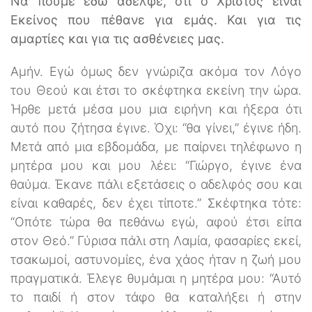
Να πούμε εδώ αδελφέ, ότι ο Χριστός είναι
Εκείνος που πέθανε για εμάς. Και για τις
αμαρτίες και για τις ασθένειες μας.
Αμήν. Εγώ όμως δεν γνώριζα ακόμα τον Λόγο
του Θεού και έτσι το σκέφτηκα εκείνη την ώρα.
Ήρθε μετά μέσα μου μια ειρήνη και ήξερα ότι
αυτό που ζήτησα έγινε. Όχι: “θα γίνει,” έγινε ήδη.
Μετά από μια εβδομάδα, με παίρνει τηλέφωνο η
μητέρα μου και μου λέει: “Γιώργο, έγινε ένα
θαύμα. Έκανε πάλι εξετάσεις ο αδελφός σου και
είναι καθαρές, δεν έχει τίποτε.” Σκέφτηκα τότε:
“Οπότε τώρα θα πεθάνω εγώ, αφού έτσι είπα
στον Θεό.” Γύρισα πάλι στη Λαμία, φασαρίες εκεί,
τσακωμοί, αστυνομίες, ένα χάος ήταν η ζωή μου
πραγματικά. Έλεγε θυμάμαι η μητέρα μου: “Αυτό
το παιδί ή στον τάφο θα καταλήξει ή στην