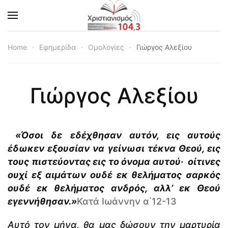
Skip to main content
Home
Εφημερίδα
Ομολογίες
Γιώργος Αλεξίου
Γιώργος Αλεξίου
«Όσοι δε εδέχθησαν αυτόν, εις αυτούς
έδωκεν εξουσίαν να γείνωσι τέκνα Θεού, εις
τους πιστεύοντας εις το όνομα αυτού· οίτινες
ουχί εξ αιμάτων ουδέ εκ θελήματος σαρκός
ουδέ εκ θελήματος ανδρός, αλλ’ εκ Θεού
εγεννήθησαν.»
Κατά Ιωάννην α΄12-13
Αυτό τον μήνα, θα μας δώσουν την μαρτυρία